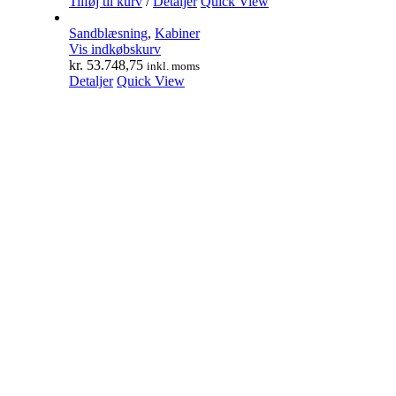
Tilføj til kurv
/
Detaljer
Quick View
Sandblæsning
,
Kabiner
Vis indkøbskurv
kr.
53.748,75
inkl. moms
Detaljer
Quick View