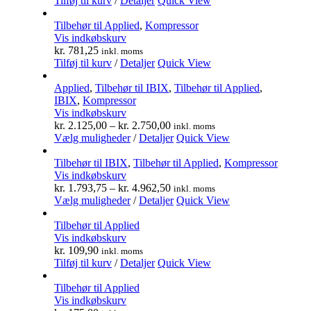
Tilføj til kurv
/
Detaljer
Quick View
Tilbehør til Applied
,
Kompressor
Vis indkøbskurv
kr.
781,25
inkl. moms
Tilføj til kurv
/
Detaljer
Quick View
Applied
,
Tilbehør til IBIX
,
Tilbehør til Applied
,
IBIX
,
Kompressor
Vis indkøbskurv
kr.
2.125,00
–
kr.
2.750,00
inkl. moms
Vælg muligheder
/
Detaljer
Quick View
Tilbehør til IBIX
,
Tilbehør til Applied
,
Kompressor
Vis indkøbskurv
kr.
1.793,75
–
kr.
4.962,50
inkl. moms
Vælg muligheder
/
Detaljer
Quick View
Tilbehør til Applied
Vis indkøbskurv
kr.
109,90
inkl. moms
Tilføj til kurv
/
Detaljer
Quick View
Tilbehør til Applied
Vis indkøbskurv