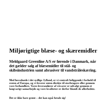
Miljørigtige blæse- og skæremidler
Meldgaard Greenline A/S er førende i Danmark, når
det gælder salg af blæsemidler til stål- og
skibsindustrien samt abrasiver til vandstråleskæring.
Med hovedsæde i det sydlige Jylland, er vi centralt beliggende i forhold til
resten af Europa, og vi leverer enten direkte til storbrugere eller gennem
vore forhandlere. Vores leverandører af råvarer er udvalgt gennem et
langvarigt samarbejde og vore kvaliteter er derfor blandt de allerbedste.
Det er ikke bare grønt – det kan også betale sig!