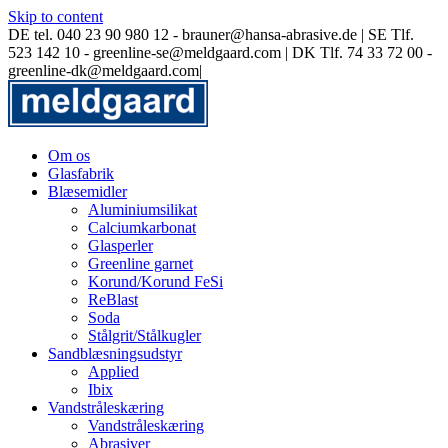
Skip to content
DE tel. 040 23 90 980 12 - brauner@hansa-abrasive.de | SE Tlf.
523 142 10 - greenline-se@meldgaard.com | DK Tlf. 74 33 72 00 -
greenline-dk@meldgaard.com
|
Om os
Glasfabrik
Blæsemidler
Aluminiumsilikat
Calciumkarbonat
Glasperler
Greenline garnet
Korund/Korund FeSi
ReBlast
Soda
Stålgrit/Stålkugler
Sandblæsningsudstyr
Applied
Ibix
Vandstråleskæring
Vandstråleskæring
Abrasiver