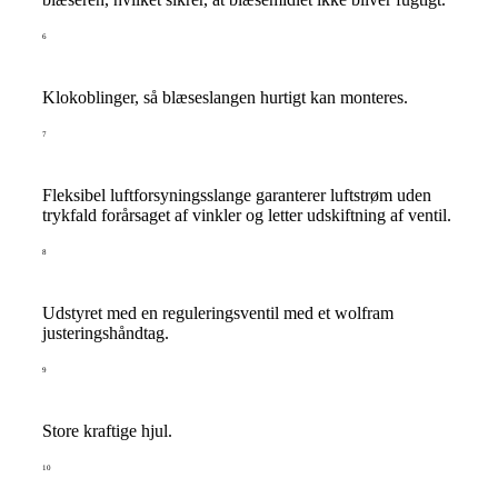
6
Klokoblinger, så blæseslangen hurtigt kan monteres.
7
Fleksibel luftforsyningsslange garanterer luftstrøm uden
trykfald forårsaget af vinkler og letter udskiftning af ventil.
8
Udstyret med en reguleringsventil med et wolfram
justeringshåndtag.
9
Store kraftige hjul.
10