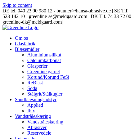
Skip to content
DE tel. 040 23 90 980 12 - brauner@hansa-abrasive.de | SE Tlf.
523 142 10 - greenline-se@meldgaard.com | DK Tlf. 74 33 72 00 -
greenline-dk@meldgaard.com
|
Om os
Glasfabrik
Blæsemidler
Aluminiumsilikat
Calciumkarbonat
Glasperler
Greenline garnet
Korund/Korund FeSi
ReBlast
Soda
Stålgrit/Stålkugler
Sandblæsningsudstyr
Applied
Ibix
Vandstråleskæring
Vandstråleskæring
Abrasiver
Reservedele
Lej en silo