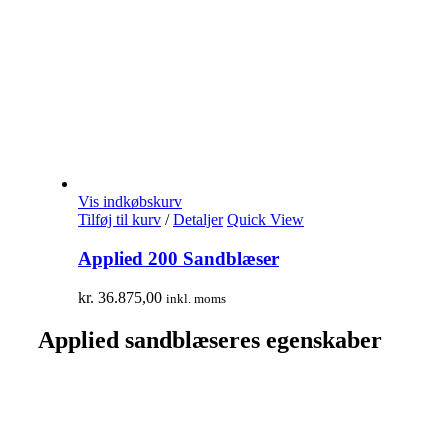
Vis indkøbskurv
Tilføj til kurv
/
Detaljer
Quick View
Applied 200 Sandblæser
kr.
36.875,00
inkl. moms
Applied sandblæseres egenskaber