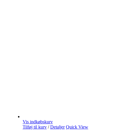
Vis indkøbskurv
Tilføj til kurv
/
Detaljer
Quick View