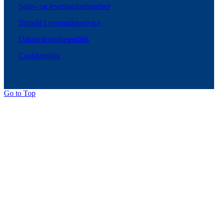
Salgs- og leveringsbetingelser
Tilmeld Leverandørservice
Databeskyttelsespolitik
Cookiepolitik
Go to Top