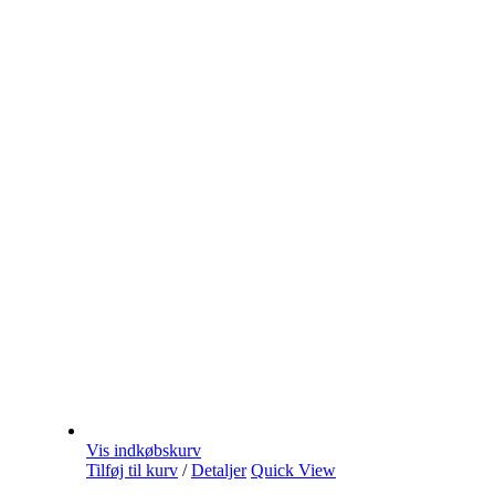
Vis indkøbskurv
Tilføj til kurv
/
Detaljer
Quick View