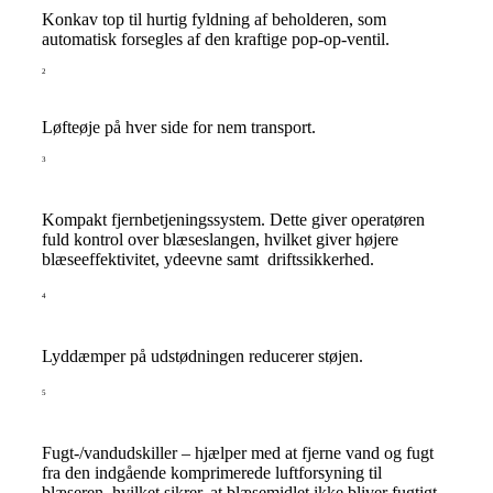
Konkav top til hurtig fyldning af beholderen, som
automatisk forsegles af den kraftige pop-op-ventil.
2
Løfteøje på hver side for nem transport.
3
Kompakt fjernbetjeningssystem. Dette giver operatøren
fuld kontrol over blæseslangen, hvilket giver højere
blæseeffektivitet, ydeevne samt driftssikkerhed.
4
Lyddæmper på udstødningen reducerer støjen.
5
Fugt-/vandudskiller – hjælper med at fjerne vand og fugt
fra den indgående komprimerede luftforsyning til
blæseren, hvilket sikrer, at blæsemidlet ikke bliver fugtigt.