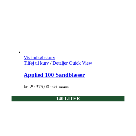
Vis indkøbskurv
Tilføj til kurv
/
Detaljer
Quick View
Applied 100 Sandblæser
kr.
29.375,00
inkl. moms
140 LITER