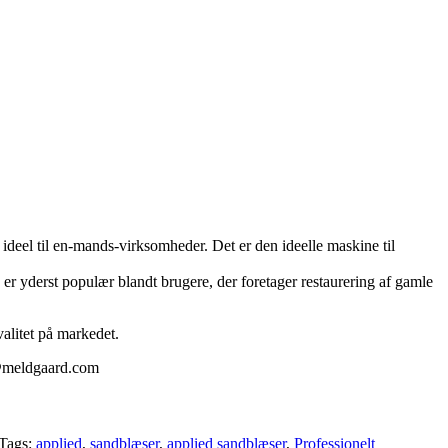
 ideel til en-mands-virksomheder. Det er den ideelle maskine til
 er yderst populær blandt brugere, der foretager restaurering af gamle
valitet på markedet.
j@meldgaard.com
Tags:
applied
,
sandblæser
,
applied sandblæser
,
Professionelt