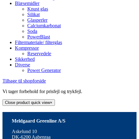
Blæsemidler
Knust glas
Silikat
Glasperler
Calciumkarbonat
Soda
PowerBlast
Filtermateriale/ filterglas
Kompressor
Reservedele
Sikkerhed
Diverse
Power Generator
Tilbage til shopforside
Vi tager forbehold for prisfejl og trykfejl.
Close product quick view
×
Meldgaard Greenline A/S
Askelund 10
DK-6200 Aabenraa