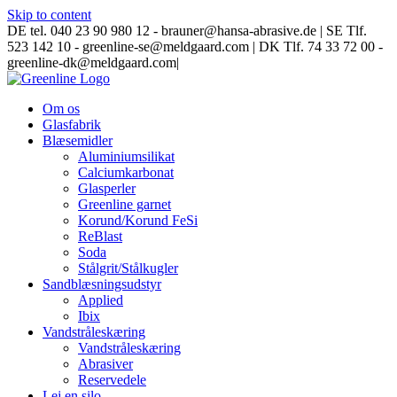
Skip to content
DE tel. 040 23 90 980 12 - brauner@hansa-abrasive.de | SE Tlf.
523 142 10 - greenline-se@meldgaard.com | DK Tlf. 74 33 72 00 -
greenline-dk@meldgaard.com
|
Om os
Glasfabrik
Blæsemidler
Aluminiumsilikat
Calciumkarbonat
Glasperler
Greenline garnet
Korund/Korund FeSi
ReBlast
Soda
Stålgrit/Stålkugler
Sandblæsningsudstyr
Applied
Ibix
Vandstråleskæring
Vandstråleskæring
Abrasiver
Reservedele
Lej en silo