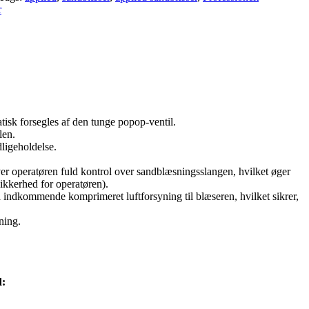
r
tisk forsegles af den tunge popop-ventil.
len.
ligeholdelse.
r operatøren fuld kontrol over sandblæsningsslangen, hvilket øger
sikkerhed for operatøren).
a indkommende komprimeret luftforsyning til blæseren, hvilket sikrer,
ning.
d: