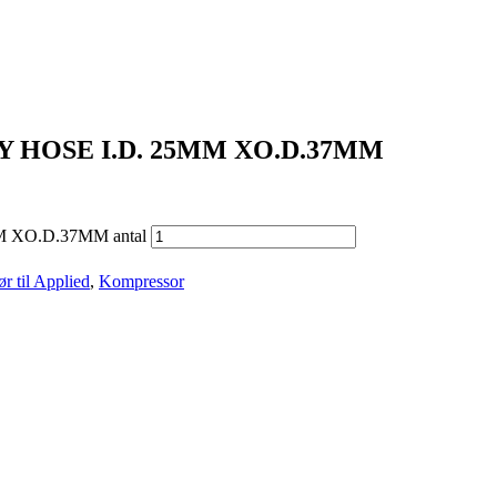
 HOSE I.D. 25MM XO.D.37MM
 XO.D.37MM antal
ør til Applied
,
Kompressor