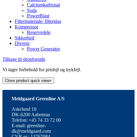
Calciumkarbonat
Soda
PowerBlast
Filtermateriale/ filterglas
Kompressor
Reservedele
Sikkerhed
Diverse
Power Generator
Tilbage til shopforside
Vi tager forbehold for prisfejl og trykfejl.
Close product quick view
×
Meldgaard Greenline A/S
Askelund 10
DK-6200 Aabenraa
Telefon: +45 74 33 72 00
E-mail: greenline-
dk@meldgaard.com
CVR.nr.: 13767084