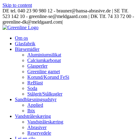
Skip to content
DE tel. 040 23 90 980 12 - brauner@hansa-abrasive.de | SE Tlf.
523 142 10 - greenline-se@meldgaard.com | DK Tlf. 74 33 72 00 -
greenline-dk@meldgaard.com
|
Om os
Glasfabrik
Blæsemidler
Aluminiumsilikat
Calciumkarbonat
Glasperler
Greenline garnet
Korund/Korund FeSi
ReBlast
Soda
Stålgrit/Stålkugler
Sandblæsningsudstyr
Applied
Ibix
Vandstråleskæring
Vandstråleskæring
Abrasiver
Reservedele
Lej en silo