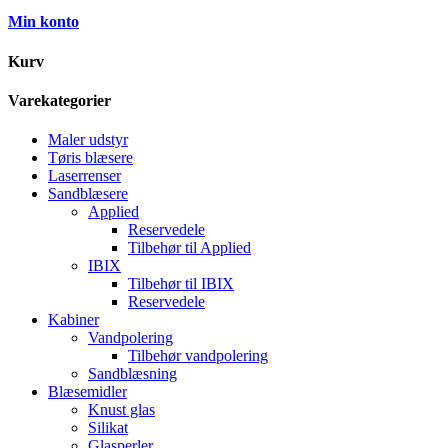
Min konto
Kurv
Varekategorier
Maler udstyr
Tøris blæsere
Laserrenser
Sandblæsere
Applied
Reservedele
Tilbehør til Applied
IBIX
Tilbehør til IBIX
Reservedele
Kabiner
Vandpolering
Tilbehør vandpolering
Sandblæsning
Blæsemidler
Knust glas
Silikat
Glasperler