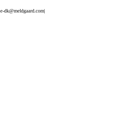
line-dk@meldgaard.com
|