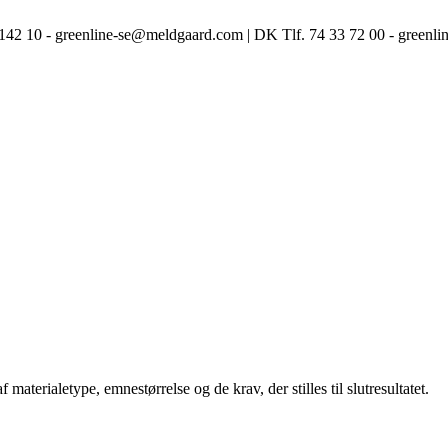
3 142 10 - greenline-se@meldgaard.com | DK Tlf. 74 33 72 00 - green
erialetype, emnestørrelse og de krav, der stilles til slutresultatet.