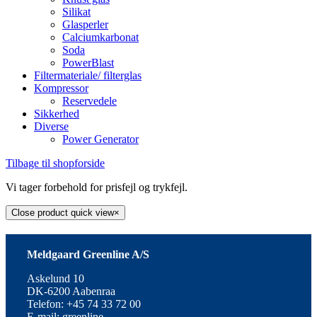
Silikat
Glasperler
Calciumkarbonat
Soda
PowerBlast
Filtermateriale/ filterglas
Kompressor
Reservedele
Sikkerhed
Diverse
Power Generator
Tilbage til shopforside
Vi tager forbehold for prisfejl og trykfejl.
Close product quick view
×
Meldgaard Greenline A/S
Askelund 10
DK-6200 Aabenraa
Telefon: +45 74 33 72 00
E-mail: greenline-