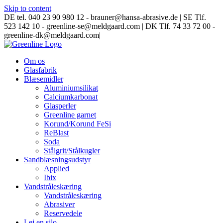
Skip to content
DE tel. 040 23 90 980 12 - brauner@hansa-abrasive.de | SE Tlf.
523 142 10 - greenline-se@meldgaard.com | DK Tlf. 74 33 72 00 -
greenline-dk@meldgaard.com
|
Om os
Glasfabrik
Blæsemidler
Aluminiumsilikat
Calciumkarbonat
Glasperler
Greenline garnet
Korund/Korund FeSi
ReBlast
Soda
Stålgrit/Stålkugler
Sandblæsningsudstyr
Applied
Ibix
Vandstråleskæring
Vandstråleskæring
Abrasiver
Reservedele
Lej en silo