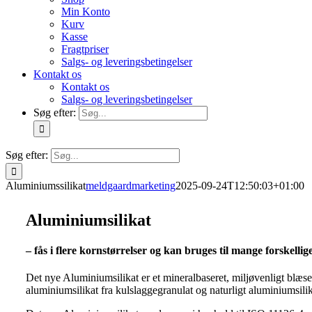
Min Konto
Kurv
Kasse
Fragtpriser
Salgs- og leveringsbetingelser
Kontakt os
Kontakt os
Salgs- og leveringsbetingelser
Søg efter:
Søg efter:
Aluminiumssilikat
meldgaardmarketing
2025-09-24T12:50:03+01:00
Aluminiumsilikat
– fås i flere kornstørrelser og kan bruges til mange forskellig
Det nye Aluminiumsilikat er et mineralbaseret, miljøvenligt blæsem
aluminiumsilikat fra kulslaggegranulat og naturligt aluminiumsilik