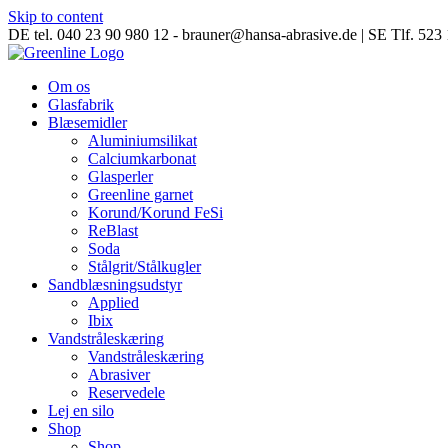
Skip to content
DE tel. 040 23 90 980 12 - brauner@hansa-abrasive.de | SE Tlf. 52
Om os
Glasfabrik
Blæsemidler
Aluminiumsilikat
Calciumkarbonat
Glasperler
Greenline garnet
Korund/Korund FeSi
ReBlast
Soda
Stålgrit/Stålkugler
Sandblæsningsudstyr
Applied
Ibix
Vandstråleskæring
Vandstråleskæring
Abrasiver
Reservedele
Lej en silo
Shop
Shop