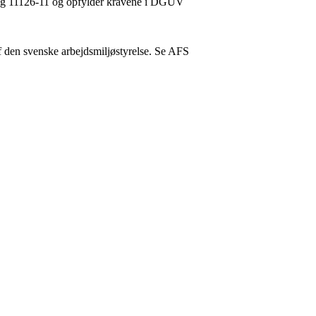
 og 11126-11 og opfylder kravene i DGUV
 af den svenske arbejdsmiljøstyrelse. Se AFS