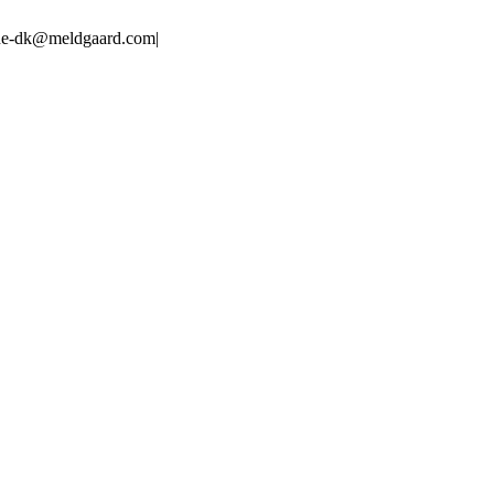
line-dk@meldgaard.com
|