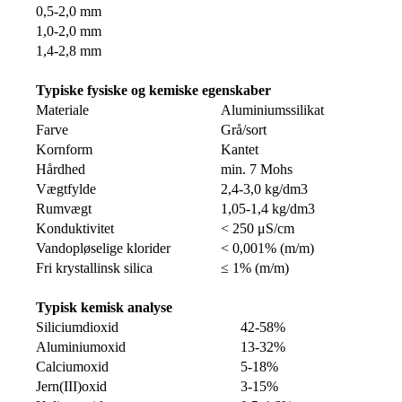
0,5-2,0 mm
1,0-2,0 mm
1,4-2,8 mm
Typiske fysiske og kemiske egenskaber
Materiale
Aluminiumssilikat
Farve
Grå/sort
Kornform
Kantet
Hårdhed
min. 7 Mohs
Vægtfylde
2,4-3,0 kg/dm3
Rumvægt
1,05-1,4 kg/dm3
Konduktivitet
< 250 μS/cm
Vandopløselige klorider
< 0,001% (m/m)
Fri krystallinsk silica
≤ 1% (m/m)
Typisk kemisk analyse
Siliciumdioxid
42-58%
Aluminiumoxid
13-32%
Calciumoxid
5-18%
Jern(III)oxid
3-15%