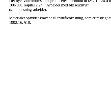
Det nye Aluminiumsilikat produceres i henhold til ISO 11126-4
100-500, kapitel 2.24, “Arbejder med blæseudstyr”
(sandblæsningsarbejde).
Materialet opfylder kravene til fristråleblæsning, som er fastlagt
1992:16, §10.