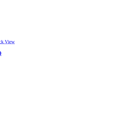
ck View
0