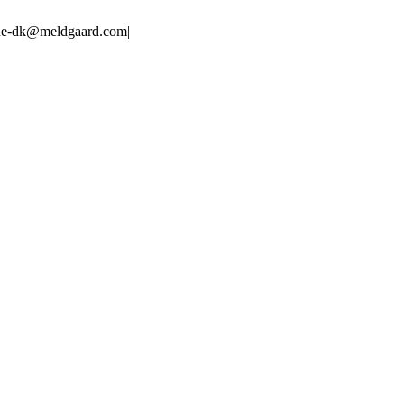
line-dk@meldgaard.com
|