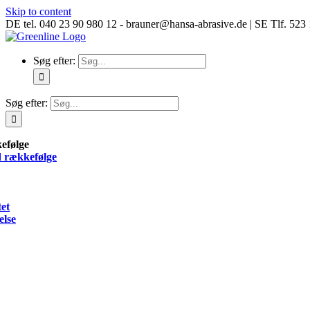
Skip to content
DE tel. 040 23 90 980 12 - brauner@hansa-abrasive.de | SE Tlf. 52
Søg efter:
Søg efter:
efølge
 rækkefølge
tet
lse