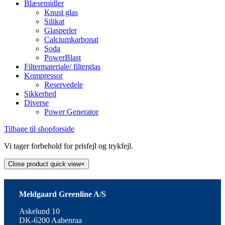
Blæsemidler
Knust glas
Silikat
Glasperler
Calciumkarbonat
Soda
PowerBlast
Filtermateriale/ filterglas
Kompressor
Reservedele
Sikkerhed
Diverse
Power Generator
Tilbage til shopforside
Vi tager forbehold for prisfejl og trykfejl.
Close product quick view
×
Meldgaard Greenline A/S
Askelund 10
DK-6200 Aabenraa