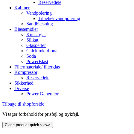
Reservedele
Kabiner
Vandpolering
Tilbehør vandpolering
Sandblæsning
Blæsemidler
Knust glas
Silikat
Glasperler
Calciumkarbonat
Soda
PowerBlast
Filtermateriale/ filterglas
Kompressor
Reservedele
Sikkerhed
Diverse
Power Generator
Tilbage til shopforside
Vi tager forbehold for prisfejl og trykfejl.
Close product quick view
×