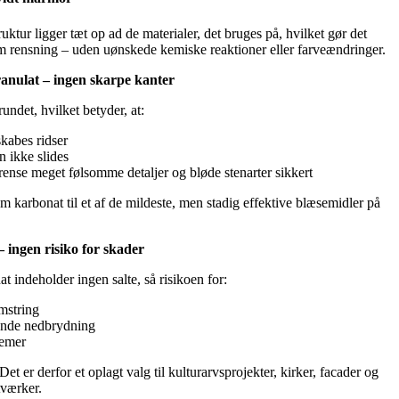
ktur ligger tæt op ad de materialer, det bruges på, hvilket gør det
om rensning – uden uønskede kemiske reaktioner eller farveændringer.
anulat – ingen skarpe kanter
rundet, hvilket betyder, at:
skabes ridser
n ikke slides
ense meget følsomme detaljer og bløde stenarter sikkert
m karbonat til et af de mildeste, men stadig effektive blæsemidler på
– ingen risiko for skader
 indeholder ingen salte, så risikoen for:
mstring
gende nedbrydning
lemer
 Det er derfor et oplagt valg til kulturarvsprojekter, kirker, facader og
tværker.