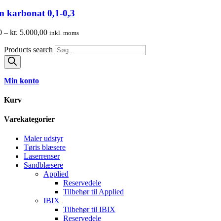
m karbonat 0,1-0,3
0
–
kr.
5.000,00
inkl. moms
Products search
Min konto
Kurv
Varekategorier
Maler udstyr
Tøris blæsere
Laserrenser
Sandblæsere
Applied
Reservedele
Tilbehør til Applied
IBIX
Tilbehør til IBIX
Reservedele