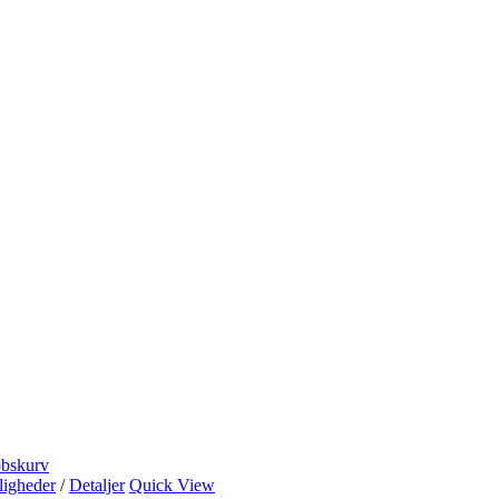
øbskurv
igheder
/
Detaljer
Quick View