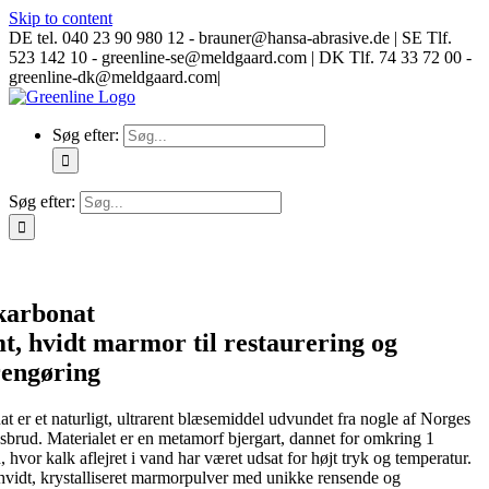
Skip to content
DE tel. 040 23 90 980 12 - brauner@hansa-abrasive.de | SE Tlf.
523 142 10 - greenline-se@meldgaard.com | DK Tlf. 74 33 72 00 -
greenline-dk@meldgaard.com
|
Søg efter:
Søg efter:
karbonat
t, hvidt marmor til restaurering og
engøring
t er et naturligt, ultrarent blæsemiddel udvundet fra nogle af Norges
nsbrud. Materialet er en metamorf bjergart, dannet for omkring 1
n, hvor kalk aflejret i vand har været udsat for højt tryk og temperatur.
t hvidt, krystalliseret marmorpulver med unikke rensende og