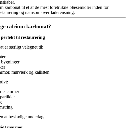
nskaber.
m karbonat til et af de mest foretrukne blæsemidler inden for
estaurering og nænsom overfladerensning.
ge calcium karbonat?
perfekt til restaurering
 er særligt velegnet til:
ter
e bygninger
ker
armor, murværk og kalksten
tivt:
rte skorper
partikler
g
mstring
n at beskadige underlaget.
vidt marmor