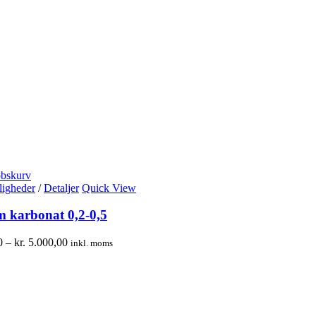
øbskurv
igheder
/
Detaljer
Quick View
m karbonat 0,2-0,5
0
–
kr.
5.000,00
inkl. moms