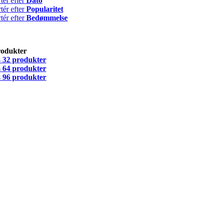
tér efter
Dato
tér efter
Popularitet
tér efter
Bedømmelse
rodukter
s
32 produkter
s
64 produkter
s
96 produkter