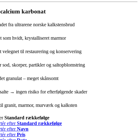
 calcium karbonat
et fra ultrarene norske kalkstensbrud
 som hvidt, krystalliseret marmor
t velegnet til restaurering og konservering
r sod, skorper, partikler og saltopblomstring
det granulat – meget skånsomt
salte → ingen risiko for efterfølgende skader
 til granit, marmor, murværk og kalksten
ter
Standard rækkefølge
tér efter
Standard rækkefølge
tér efter
Navn
tér efter
Pris