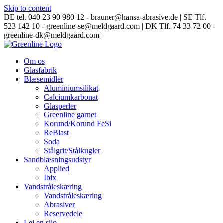
Skip to content
DE tel. 040 23 90 980 12 - brauner@hansa-abrasive.de | SE Tlf.
523 142 10 - greenline-se@meldgaard.com | DK Tlf. 74 33 72 00 -
greenline-dk@meldgaard.com
|
Om os
Glasfabrik
Blæsemidler
Aluminiumsilikat
Calciumkarbonat
Glasperler
Greenline garnet
Korund/Korund FeSi
ReBlast
Soda
Stålgrit/Stålkugler
Sandblæsningsudstyr
Applied
Ibix
Vandstråleskæring
Vandstråleskæring
Abrasiver
Reservedele
Lej en silo