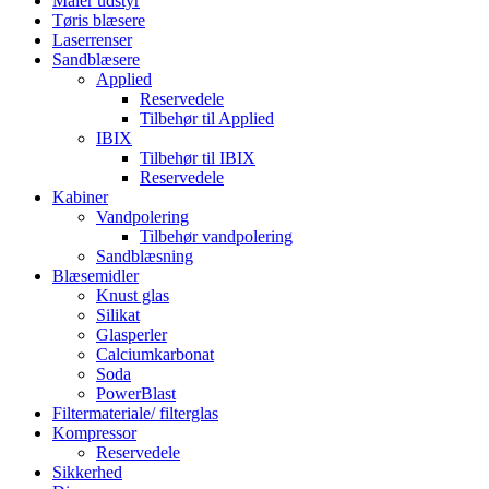
Maler udstyr
Tøris blæsere
Laserrenser
Sandblæsere
Applied
Reservedele
Tilbehør til Applied
IBIX
Tilbehør til IBIX
Reservedele
Kabiner
Vandpolering
Tilbehør vandpolering
Sandblæsning
Blæsemidler
Knust glas
Silikat
Glasperler
Calciumkarbonat
Soda
PowerBlast
Filtermateriale/ filterglas
Kompressor
Reservedele
Sikkerhed