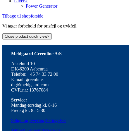
Diverse
Power Generator
Tilbage til shopforside
Vi tager forbehold for prisfejl og trykfejl.
Close product quick view
×
Meldgaard Greenline A/S
Askelund 10
DK-6200 Aabenraa
Telefon: +45 74 33 72 00
E-mail: greenline-
dk@meldgaard.com
CVR.nr.: 13767084
Service:
Mandag-torsdag kl. 8-16
Fredag kl. 8-15.30
Salgs- og leveringsbetingelser
Tilmeld Leverandørservice