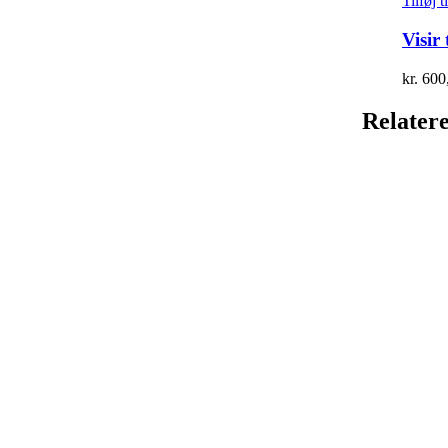
Tilføj t
Visir
kr.
600
Relater