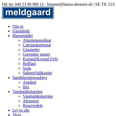
Skip
DE tel. 040 23 90 980 12 - brauner@hansa-abrasive.de | SE Tlf. 52
to
content
Om os
Glasfabrik
Blæsemidler
Aluminiumsilikat
Calciumkarbonat
Glasperler
Greenline garnet
Korund/Korund FeSi
ReBlast
Soda
Stålgrit/Stålkugler
Sandblæsningsudstyr
Applied
Ibix
Vandstråleskæring
Vandstråleskæring
Abrasiver
Reservedele
Lej en silo
Shop