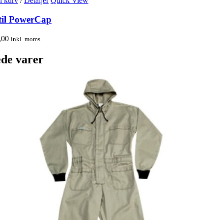
il kurv
/
Detaljer
Quick View
 til PowerCap
,00
inkl. moms
ede varer