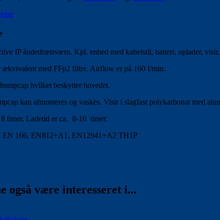
velse
e
ve IP åndedrætsværn. Kpl. enhed med kabelstil, batteri, oplader, visir,
r ækvivalent med FFp2 filtre. Airflow er på 160 I/min.
bumpcap hvilket beskytter hovedet.
mpcap kan afmonteres og vaskes. Visir i slagfast polykarbonat med al
. 8 timer. Ladetid er ca. 8-16 timer.
e: EN 166, EN812+A1, EN12941+A2 TH1P
 også være interesseret i...
dkøbskurv