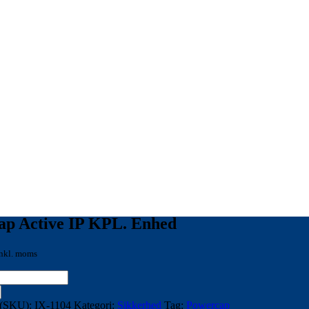
p Active IP KPL. Enhed
nkl. moms
 (SKU):
IX-1104
Kategori:
Sikkerhed
Tag:
Powercap