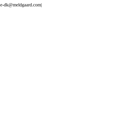
line-dk@meldgaard.com
|