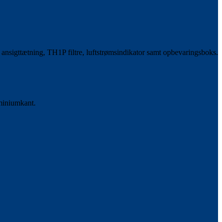
 ansigttætning, TH1P filtre, luftstrømsindikator samt opbevaringsboks.
uminiumkant.