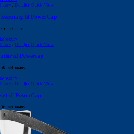
il kurv
/
Detaljer
Quick View
tstætning til PowerCap
,75
inkl. moms
dkøbskurv
il kurv
/
Detaljer
Quick View
der til Powercap
,50
inkl. moms
dkøbskurv
il kurv
/
Detaljer
Quick View
rsæt til PowerCap
,56
inkl. moms