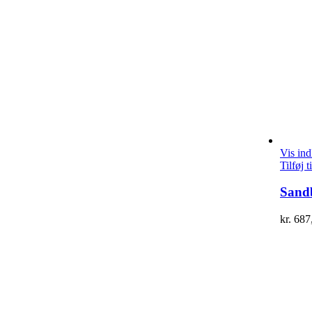
Vis in
Tilføj t
Sandb
kr.
687