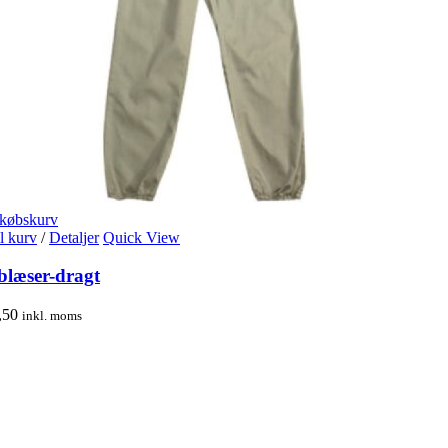
dkøbskurv
il kurv
/
Detaljer
Quick View
læser-dragt
,50
inkl. moms