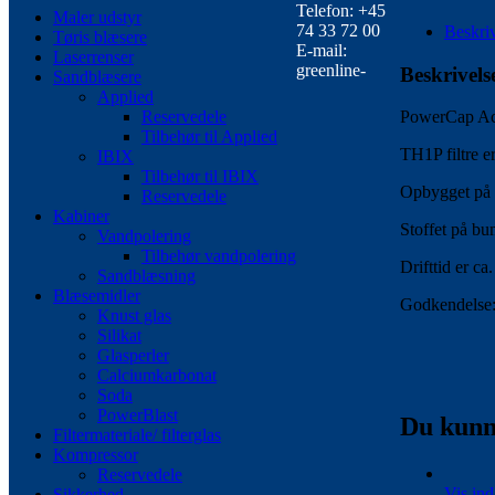
KPL.
Telefon: +45
Maler udstyr
Enhed
74 33 72 00
Beskri
Tøris blæsere
antal
E-mail:
Laserrenser
greenline-
Beskrivels
Sandblæsere
Applied
Reservedele
PowerCap Acti
Tilbehør til Applied
TH1P filtre e
IBIX
Tilbehør til IBIX
Opbygget på 
Reservedele
Kabiner
Stoffet på bu
Vandpolering
Tilbehør vandpolering
Drifttid er ca
Sandblæsning
Blæsemidler
Godkendels
Knust glas
Silikat
Glasperler
Calciumkarbonat
Soda
PowerBlast
Du kunne
Filtermateriale/ filterglas
Kompressor
Reservedele
Vis in
Sikkerhed