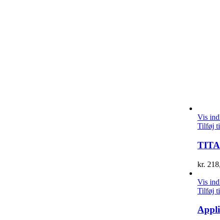
Vis in
Tilføj t
TITA
kr.
218
Vis in
Tilføj t
Appli