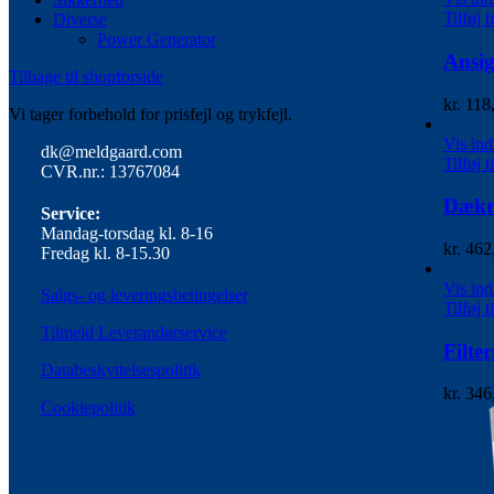
Tilføj t
Diverse
Power Generator
Ansig
Tilbage til shopforside
kr.
118
Vi tager forbehold for prisfejl og trykfejl.
Vis in
dk@meldgaard.com
Tilføj t
CVR.nr.: 13767084
Dækru
Service:
Mandag-torsdag kl. 8-16
kr.
462
Fredag kl. 8-15.30
Vis in
Salgs- og leveringsbetingelser
Tilføj t
Tilmeld Leverandørservice
Filte
Databeskyttelsespolitik
kr.
346
Cookiepolitik