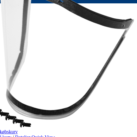
dkøbskurv