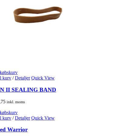
dkøbskurv
il kurv
/
Detaljer
Quick View
N II SEALING BAND
,75
inkl. moms
dkøbskurv
il kurv
/
Detaljer
Quick View
ed Warrior