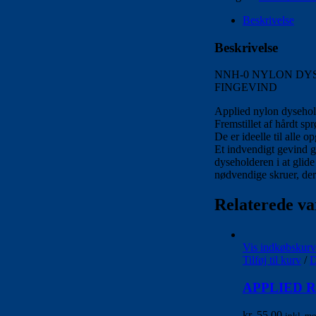
HOLDER
antal
Beskrivelse
Beskrivelse
NNH-0 NYLON DYS
FINGEVIND
Applied nylon dysehold
Fremstillet af hårdt sp
De er ideelle til alle 
Et indvendigt gevind g
dyseholderen i at glid
nødvendige skruer, der 
Relaterede va
Vis indkøbskurv
Tilføj til kurv
/
D
APPLIED 
kr.
55,00
inkl. m