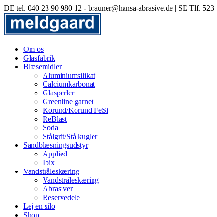
Skip
DE tel. 040 23 90 980 12 - brauner@hansa-abrasive.de | SE Tlf. 52
to
content
Om os
Glasfabrik
Blæsemidler
Aluminiumsilikat
Calciumkarbonat
Glasperler
Greenline garnet
Korund/Korund FeSi
ReBlast
Soda
Stålgrit/Stålkugler
Sandblæsningsudstyr
Applied
Ibix
Vandstråleskæring
Vandstråleskæring
Abrasiver
Reservedele
Lej en silo
Shop