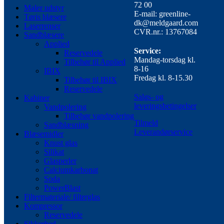
72 00
Maler udstyr
E-mail: greenline-
Tøris blæsere
dk@meldgaard.com
Laserrenser
CVR.nr.: 13767084
Sandblæsere
Applied
Service:
Reservedele
Mandag-torsdag kl.
Tilbehør til Applied
8-16
IBIX
Fredag kl. 8-15.30
Tilbehør til IBIX
Reservedele
Salgs- og
Kabiner
leveringsbetingelser
Vandpolering
Tilbehør vandpolering
Tilmeld
Sandblæsning
Leverandørservice
Blæsemidler
Knust glas
Silikat
Glasperler
Calciumkarbonat
Soda
PowerBlast
Filtermateriale/ filterglas
Kompressor
Reservedele
Sikkerhed