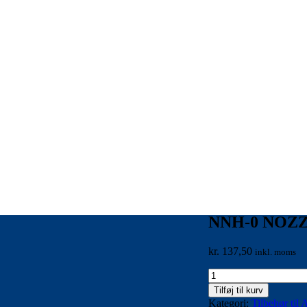
NNH-0 NOZ
kr.
137,50
inkl. moms
NNH-
0
Tilføj til kurv
NOZZLE
Kategori:
Tilbehør til 