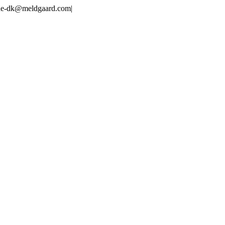
line-dk@meldgaard.com
|