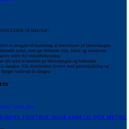
EHOLDER 19 MM (3/4”)
ere er designet til montering af blæsedysen på blæseslangen.
røjtestøbt nylon, som gør holderne lette, hårde og slidstærke.
opgaver inden for trykluftsblæsning.
ør det nemt at montere på blæseslangen og forhindrer
e af slangen. Alle dyseholdere leveres med gummipakning og
fastgør holderen til slangen
rer
etaljer
Quick View
REMOTE CONTROL HOSE 6MM I.D. PER METRE
oms