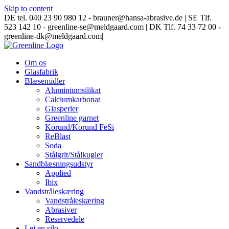
Skip to content
DE tel. 040 23 90 980 12 - brauner@hansa-abrasive.de | SE Tlf.
523 142 10 - greenline-se@meldgaard.com | DK Tlf. 74 33 72 00 -
greenline-dk@meldgaard.com
|
Om os
Glasfabrik
Blæsemidler
Aluminiumsilikat
Calciumkarbonat
Glasperler
Greenline garnet
Korund/Korund FeSi
ReBlast
Soda
Stålgrit/Stålkugler
Sandblæsningsudstyr
Applied
Ibix
Vandstråleskæring
Vandstråleskæring
Abrasiver
Reservedele
Lej en silo