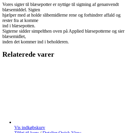
Vores sigter til blæsepotter er nyttige til sigtning af genanvendt
blæsemiddel. Sigten
hjælper med at holde slibemidlerne rene og forhindrer affald og
rester fra at komme
ind i blæsepotten.
Sigterne sidder simpelthen oven på Applied blæsepotterne og sier
blæsemidlet,
inden det kommer ind i beholderen.
Relaterede varer
Vis indkøbskurv
Tilføj til kurv
/
Detaljer
Quick View