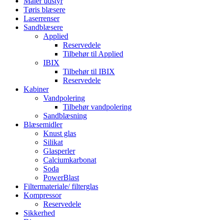
Maler udstyr
Tøris blæsere
Laserrenser
Sandblæsere
Applied
Reservedele
Tilbehør til Applied
IBIX
Tilbehør til IBIX
Reservedele
Kabiner
Vandpolering
Tilbehør vandpolering
Sandblæsning
Blæsemidler
Knust glas
Silikat
Glasperler
Calciumkarbonat
Soda
PowerBlast
Filtermateriale/ filterglas
Kompressor
Reservedele
Sikkerhed