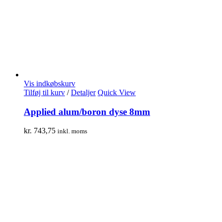
Vis indkøbskurv
Tilføj til kurv
/
Detaljer
Quick View
Applied alum/boron dyse 8mm
kr.
743,75
inkl. moms