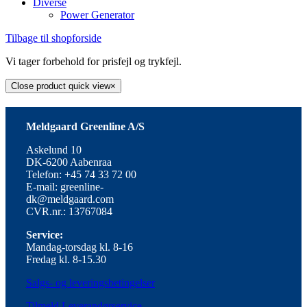
Diverse
Power Generator
Tilbage til shopforside
Vi tager forbehold for prisfejl og trykfejl.
Close product quick view
×
Meldgaard Greenline A/S
Askelund 10
DK-6200 Aabenraa
Telefon: +45 74 33 72 00
E-mail: greenline-
dk@meldgaard.com
CVR.nr.: 13767084
Service:
Mandag-torsdag kl. 8-16
Fredag kl. 8-15.30
Salgs- og leveringsbetingelser
Tilmeld Leverandørservice