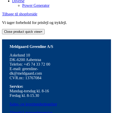
Diverse
Power Generator
Tilbage til shopforside
Vi tager forbehold for prisfejl og trykfejl.
Close product quick view
×
Meldgaard Greenline A/S
Askelund 10
DK-6200 Aabenraa
Telefon: +45 74 33 72 00
E-mail: greenline-
dk@meldgaard.com
CVR.nr.: 13767084
Service:
Mandag-torsdag kl. 8-16
Fredag kl. 8-15.30
Salgs- og leveringsbetingelser
Tilmeld Leverandørservice