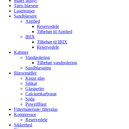
Maler udstyr
Tøris blæsere
Laserrenser
Sandblæsere
Applied
Reservedele
Tilbehør til Applied
IBIX
Tilbehør til IBIX
Reservedele
Kabiner
Vandpolering
Tilbehør vandpolering
Sandblæsning
Blæsemidler
Knust glas
Silikat
Glasperler
Calciumkarbonat
Soda
PowerBlast
Filtermateriale/ filterglas
Kompressor
Reservedele
Sikkerhed