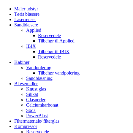
Maler udstyr
Tøris blæsere
Laserrenser
Sandblæsere
Applied
Reservedele
Tilbehør til Applied
IBIX
Tilbehør til IBIX
Reservedele
Kabiner
Vandpolering
Tilbehør vandpolering
Sandblæsning
Blæsemidler
Knust glas
Silikat
Glasperler
Calciumkarbonat
Soda
PowerBlast
Filtermateriale/ filterglas
Kompressor
Reservedele