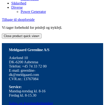
Sikkerhed
Diverse
Power Generator
Tilbage til shopforside
Vi tager forbehold for prisfejl og trykfejl.
Close product quick view
×
Meldgaard Greenline A/S
Askelund 10
DK-6200 Aabenraa
Telefon: +45 74 33 72 00
E-mail: greenline-
dk@meldgaard.com
CVR.nr.: 13767084
Service:
Mandag-torsdag kl. 8-16
Fredag kl. 8-15.30
Salgs- og leveringsbetingelser