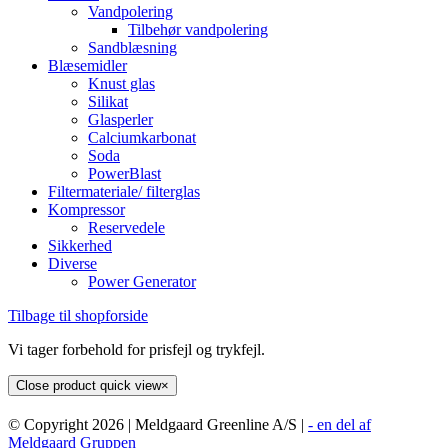
Vandpolering
Tilbehør vandpolering
Sandblæsning
Blæsemidler
Knust glas
Silikat
Glasperler
Calciumkarbonat
Soda
PowerBlast
Filtermateriale/ filterglas
Kompressor
Reservedele
Sikkerhed
Diverse
Power Generator
Tilbage til shopforside
Vi tager forbehold for prisfejl og trykfejl.
Close product quick view
×
© Copyright
2026 | Meldgaard Greenline A/S |
- en del af
Meldgaard Gruppen