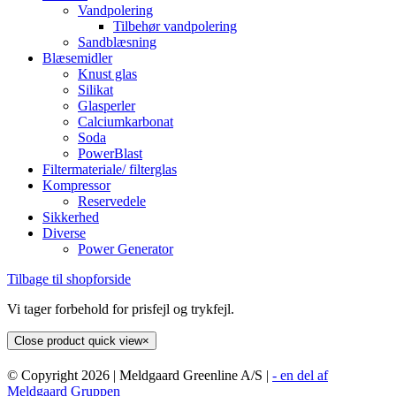
Vandpolering
Tilbehør vandpolering
Sandblæsning
Blæsemidler
Knust glas
Silikat
Glasperler
Calciumkarbonat
Soda
PowerBlast
Filtermateriale/ filterglas
Kompressor
Reservedele
Sikkerhed
Diverse
Power Generator
Tilbage til shopforside
Vi tager forbehold for prisfejl og trykfejl.
Close product quick view
×
© Copyright
2026 | Meldgaard Greenline A/S |
- en del af
Meldgaard Gruppen