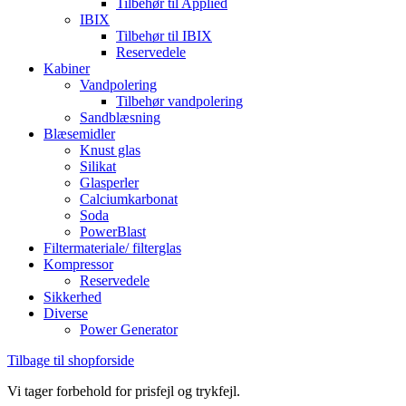
Tilbehør til Applied
IBIX
Tilbehør til IBIX
Reservedele
Kabiner
Vandpolering
Tilbehør vandpolering
Sandblæsning
Blæsemidler
Knust glas
Silikat
Glasperler
Calciumkarbonat
Soda
PowerBlast
Filtermateriale/ filterglas
Kompressor
Reservedele
Sikkerhed
Diverse
Power Generator
Tilbage til shopforside
Vi tager forbehold for prisfejl og trykfejl.