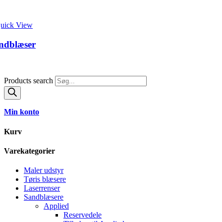
uick View
andblæser
Products search
Min konto
Kurv
Varekategorier
Maler udstyr
Tøris blæsere
Laserrenser
Sandblæsere
Applied
Reservedele