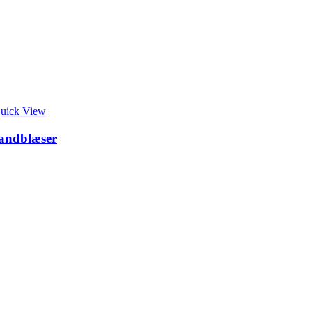
uick View
Sandblæser