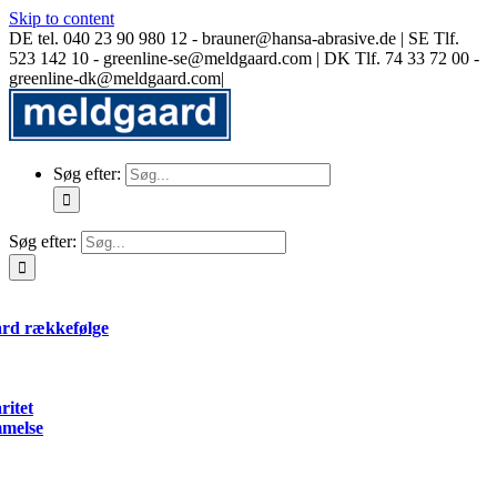
Skip to content
DE tel. 040 23 90 980 12 - brauner@hansa-abrasive.de | SE Tlf.
523 142 10 - greenline-se@meldgaard.com | DK Tlf. 74 33 72 00 -
greenline-dk@meldgaard.com
|
Søg efter:
Søg efter:
rd rækkefølge
ritet
melse