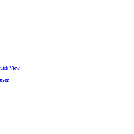
uick View
æser