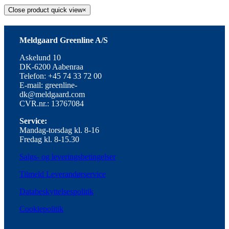
Close product quick view
×
Meldgaard Greenline A/S
Askelund 10
DK-6200 Aabenraa
Telefon: +45 74 33 72 00
E-mail: greenline-
dk@meldgaard.com
CVR.nr.: 13767084
Service:
Mandag-torsdag kl. 8-16
Fredag kl. 8-15.30
Salgs- og leveringsbetingelser
Tilmeld Leverandørservice
Databeskyttelsespolitik
Cookiepolitik