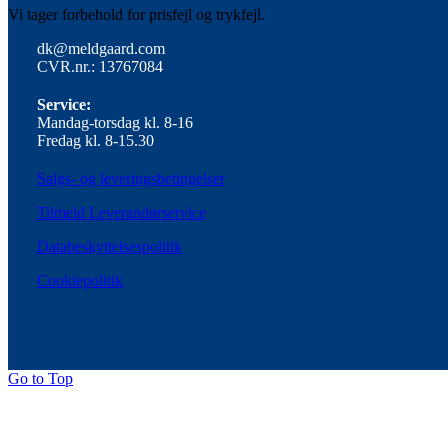
Vi tager forbehold for prisfejl og trykfejl.
dk@meldgaard.com
CVR.nr.: 13767084
Service:
Mandag-torsdag kl. 8-16
Fredag kl. 8-15.30
Salgs- og leveringsbetingelser
Tilmeld Leverandørservice
Databeskyttelsespolitik
Cookiepolitik
Go to Top