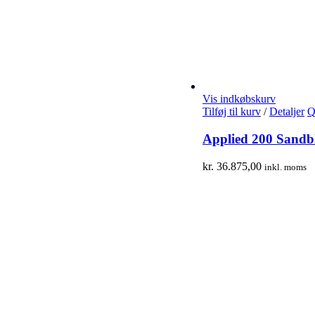
Vis indkøbskurv
Tilføj til kurv
/
Detaljer
Q
Applied 200 Sandb
kr.
36.875,00
inkl. moms