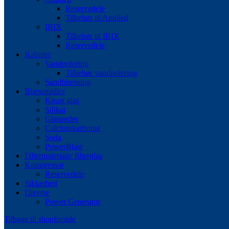
Reservedele
Tilbehør til Applied
IBIX
Tilbehør til IBIX
Reservedele
Kabiner
Vandpolering
Tilbehør vandpolering
Sandblæsning
Blæsemidler
Knust glas
Silikat
Glasperler
Calciumkarbonat
Soda
PowerBlast
Filtermateriale/ filterglas
Kompressor
Reservedele
Sikkerhed
Diverse
Power Generator
Tilbage til shopforside