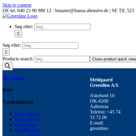
Skip to content
DE tel. 040 23 90 980 12 - brauner@hansa-abrasive.de | SE Tlf. 52
Søg efter:
Søg efter:
Products search
Close product quick vie
Min konto
Meldgaard
Greenline A/S
Kurv
Askelund 10
DK-6200
Varekategorier
Aabenraa
Telefon: +45 74
Maler udstyr
33 72 00
Tøris blæsere
E-mail:
Laserrenser
greenline-
Sandblæsere
Applied