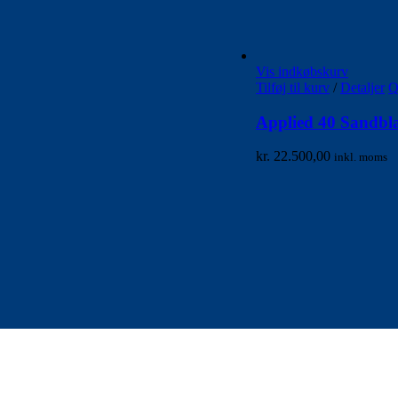
Vis indkøbskurv
Tilføj til kurv
/
Detaljer
Q
Applied 40 Sandbl
kr.
22.500,00
inkl. moms