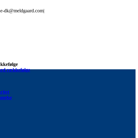
line-dk@meldgaard.com
|
kkefølge
rd rækkefølge
ritet
melse