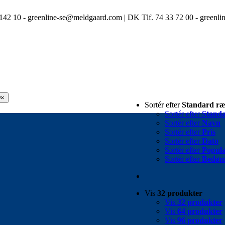
3 142 10 - greenline-se@meldgaard.com | DK Tlf. 74 33 72 00 - green
w
×
Sortér efter
Standard ræ
Sortér efter
Standa
Sortér efter
Navn
Sortér efter
Pris
Sortér efter
Dato
Sortér efter
Popula
Sortér efter
Bedøm
Vis
32 produkter
Vis
32 produkter
Vis
64 produkter
Vis
96 produkter