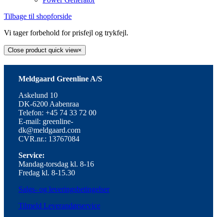
Tilbage til shopforside
Vi tager forbehold for prisfejl og trykfejl.
Close product quick view
×
Meldgaard Greenline A/S
Askelund 10
DK-6200 Aabenraa
Telefon: +45 74 33 72 00
E-mail: greenline-
dk@meldgaard.com
CVR.nr.: 13767084
Service:
Mandag-torsdag kl. 8-16
Fredag kl. 8-15.30
Salgs- og leveringsbetingelser
Tilmeld Leverandørservice