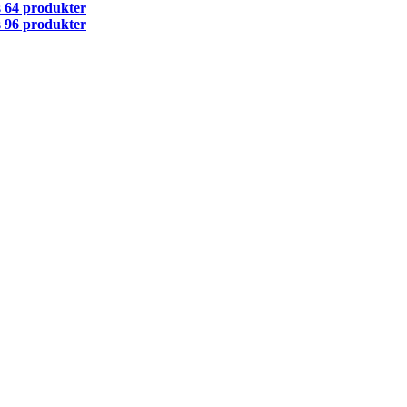
s
64 produkter
s
96 produkter