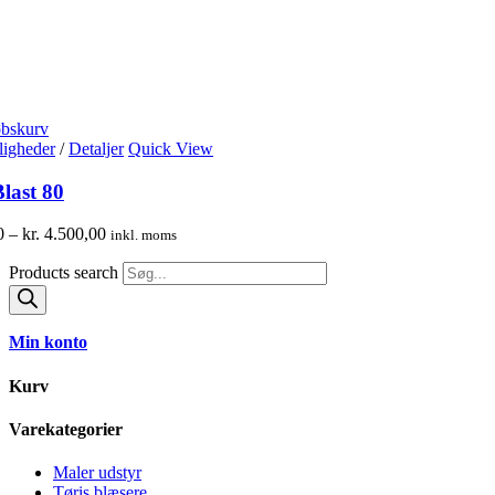
øbskurv
igheder
/
Detaljer
Quick View
last 80
0
–
kr.
4.500,00
inkl. moms
Products search
Min konto
Kurv
Varekategorier
Maler udstyr
Tøris blæsere