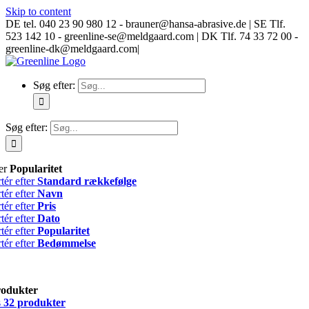
Skip to content
DE tel. 040 23 90 980 12 - brauner@hansa-abrasive.de | SE Tlf.
523 142 10 - greenline-se@meldgaard.com | DK Tlf. 74 33 72 00 -
greenline-dk@meldgaard.com
|
Søg efter:
Søg efter:
ter
Popularitet
tér efter
Standard rækkefølge
tér efter
Navn
tér efter
Pris
tér efter
Dato
tér efter
Popularitet
tér efter
Bedømmelse
rodukter
s
32 produkter