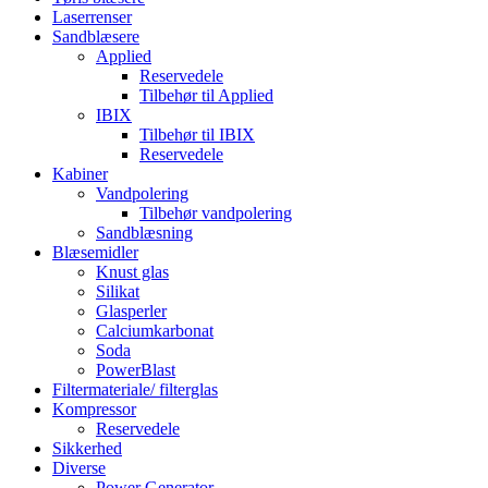
Laserrenser
Sandblæsere
Applied
Reservedele
Tilbehør til Applied
IBIX
Tilbehør til IBIX
Reservedele
Kabiner
Vandpolering
Tilbehør vandpolering
Sandblæsning
Blæsemidler
Knust glas
Silikat
Glasperler
Calciumkarbonat
Soda
PowerBlast
Filtermateriale/ filterglas
Kompressor
Reservedele
Sikkerhed
Diverse
Power Generator