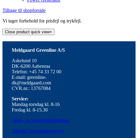
Tilbage til shopforside
Vi tager forbehold for prisfejl og trykfejl.
Close product quick view
×
Meldgaard Greenline A/S
Askelund 10
DK-6200 Aabenraa
Telefon: +45 74 33 72 00
E-mail: greenline-
dk@meldgaard.com
CVR.nr.: 13767084
Service:
Mandag-torsdag kl. 8-16
Fredag kl. 8-15.30
Salgs- og leveringsbetingelser
Tilmeld Leverandørservice