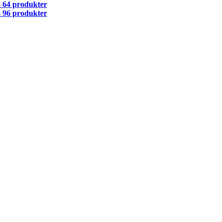
s
64 produkter
s
96 produkter