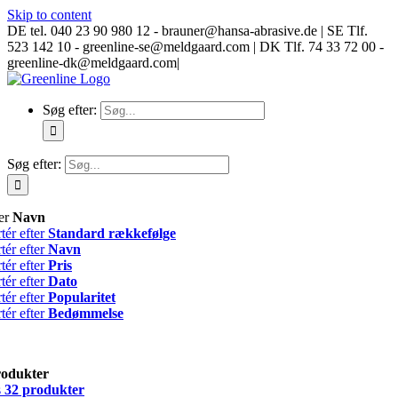
Skip to content
DE tel. 040 23 90 980 12 - brauner@hansa-abrasive.de | SE Tlf.
523 142 10 - greenline-se@meldgaard.com | DK Tlf. 74 33 72 00 -
greenline-dk@meldgaard.com
|
Søg efter:
Søg efter:
ter
Navn
tér efter
Standard rækkefølge
tér efter
Navn
tér efter
Pris
tér efter
Dato
tér efter
Popularitet
tér efter
Bedømmelse
rodukter
s
32 produkter