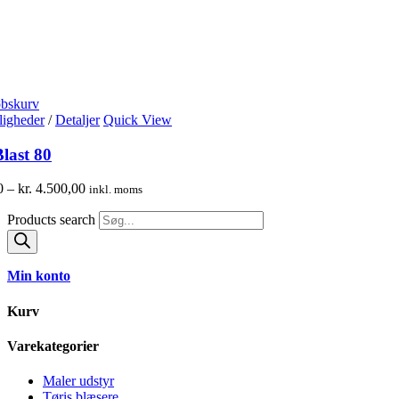
øbskurv
igheder
/
Detaljer
Quick View
last 80
0
–
kr.
4.500,00
inkl. moms
Products search
Min konto
Kurv
Varekategorier
Maler udstyr
Tøris blæsere