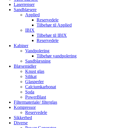
Laserrenser
Sandblæsere
Applied
Reservedele
Tilbehør til Applied
IBIX
Tilbehør til IBIX
Reservedele
Kabiner
Vandpolering
Tilbehør vandpolering
Sandblæsning
Blæsemidler
Knust glas
Silikat
Glasperler
Calciumkarbonat
Soda
PowerBlast
Filtermateriale/ filterglas
Kompressor
Reservedele
Sikkerhed
Diverse
Power Generator