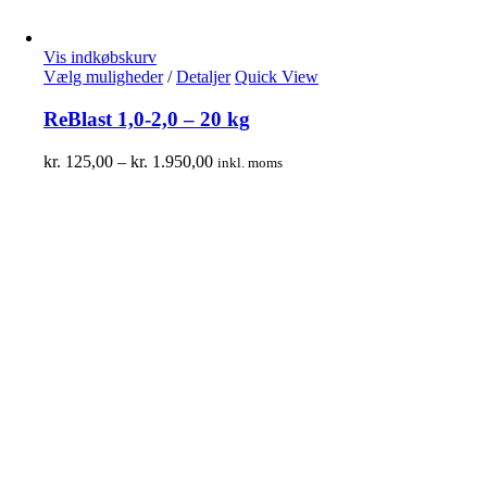
Vis indkøbskurv
Vælg muligheder
/
Detaljer
Quick View
ReBlast 1,0-2,0 – 20 kg
kr.
125,00
–
kr.
1.950,00
inkl. moms