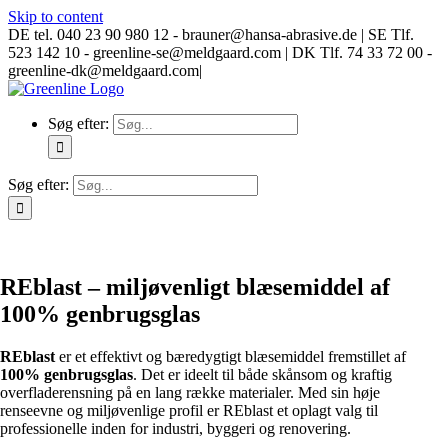
Skip to content
DE tel. 040 23 90 980 12 - brauner@hansa-abrasive.de | SE Tlf.
523 142 10 - greenline-se@meldgaard.com | DK Tlf. 74 33 72 00 -
greenline-dk@meldgaard.com
|
Søg efter:
Søg efter:
REblast – miljøvenligt blæsemiddel af
100% genbrugsglas
REblast
er et effektivt og bæredygtigt blæsemiddel fremstillet af
100% genbrugsglas
. Det er ideelt til både skånsom og kraftig
overfladerensning på en lang række materialer. Med sin høje
renseevne og miljøvenlige profil er REblast et oplagt valg til
professionelle inden for industri, byggeri og renovering.