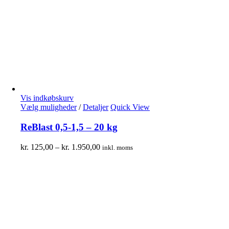
Vis indkøbskurv
Vælg muligheder
/
Detaljer
Quick View
ReBlast 0,5-1,5 – 20 kg
kr.
125,00
–
kr.
1.950,00
inkl. moms