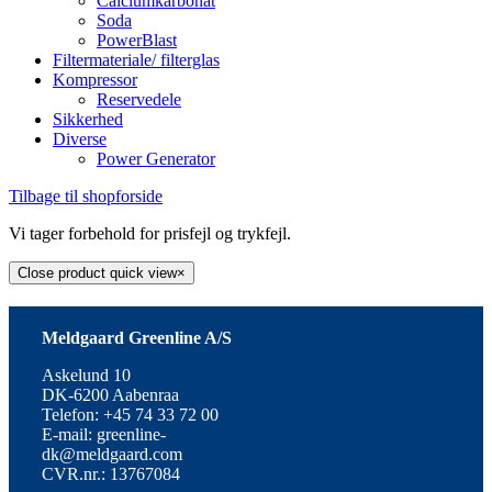
Calciumkarbonat
Soda
PowerBlast
Filtermateriale/ filterglas
Kompressor
Reservedele
Sikkerhed
Diverse
Power Generator
Tilbage til shopforside
Vi tager forbehold for prisfejl og trykfejl.
Close product quick view
×
Meldgaard Greenline A/S
Askelund 10
DK-6200 Aabenraa
Telefon: +45 74 33 72 00
E-mail: greenline-
dk@meldgaard.com
CVR.nr.: 13767084