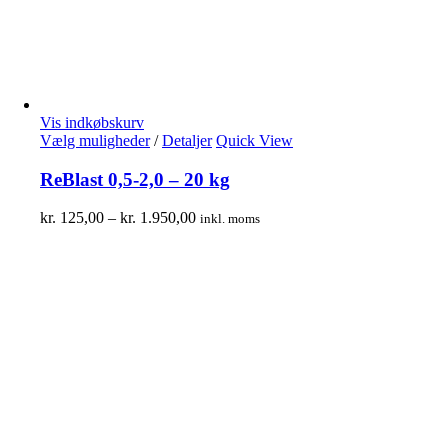
Vis indkøbskurv
Vælg muligheder
/
Detaljer
Quick View
ReBlast 0,5-2,0 – 20 kg
kr.
125,00
–
kr.
1.950,00
inkl. moms