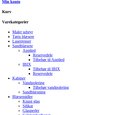
Min konto
Kurv
Varekategorier
Maler udstyr
Tøris blæsere
Laserrenser
Sandblæsere
Applied
Reservedele
Tilbehør til Applied
IBIX
Tilbehør til IBIX
Reservedele
Kabiner
Vandpolering
Tilbehør vandpolering
Sandblæsning
Blæsemidler
Knust glas
Silikat
Glasperler