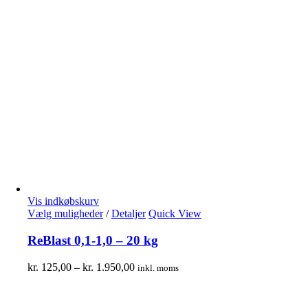
Vis indkøbskurv
Vælg muligheder
/
Detaljer
Quick View
ReBlast 0,1-1,0 – 20 kg
kr.
125,00
–
kr.
1.950,00
inkl. moms