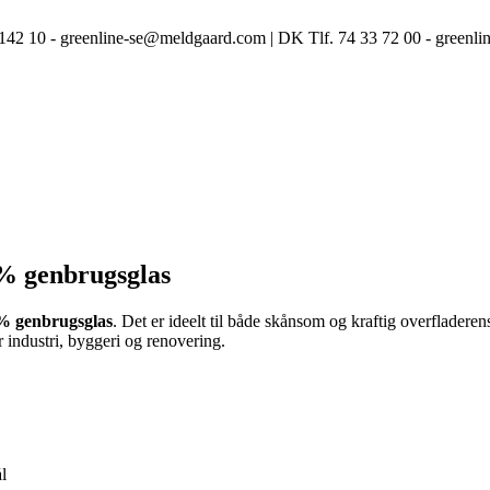
3 142 10 - greenline-se@meldgaard.com | DK Tlf. 74 33 72 00 - green
0% genbrugsglas
% genbrugsglas
. Det er ideelt til både skånsom og kraftig overflader
or industri, byggeri og renovering.
l