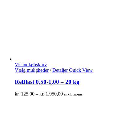
Vis indkøbskurv
Vælg muligheder
/
Detaljer
Quick View
ReBlast 0,50-1,00 – 20 kg
kr.
125,00
–
kr.
1.950,00
inkl. moms