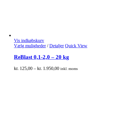
Vis indkøbskurv
Vælg muligheder
/
Detaljer
Quick View
ReBlast 0,1-2,0 – 20 kg
kr.
125,00
–
kr.
1.950,00
inkl. moms