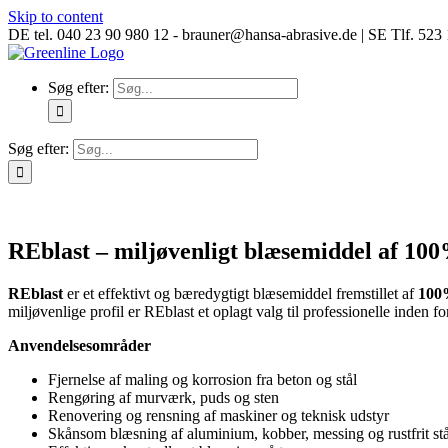
Skip to content
DE tel. 040 23 90 980 12 - brauner@hansa-abrasive.de | SE Tlf. 52
Søg efter:
Søg efter:
REblast – miljøvenligt blæsemiddel af 10
REblast
er et effektivt og bæredygtigt blæsemiddel fremstillet af
100
miljøvenlige profil er REblast et oplagt valg til professionelle inden f
Anvendelsesområder
Fjernelse af maling og korrosion fra beton og stål
Rengøring af murværk, puds og sten
Renovering og rensning af maskiner og teknisk udstyr
Skånsom blæsning af aluminium, kobber, messing og rustfrit stå