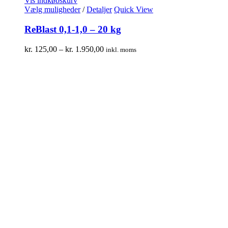
Vis indkøbskurv
Vælg muligheder
/
Detaljer
Quick View
ReBlast 0,1-1,0 – 20 kg
kr.
125,00
–
kr.
1.950,00
inkl. moms