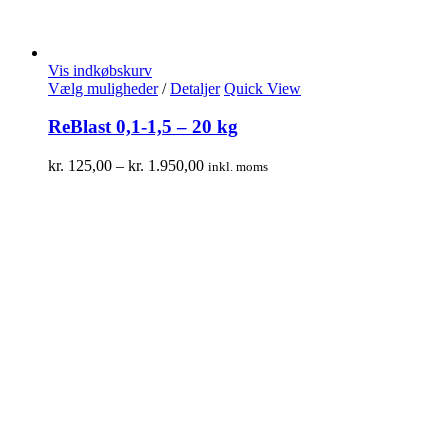
Vis indkøbskurv
Vælg muligheder
/
Detaljer
Quick View
ReBlast 0,1-1,5 – 20 kg
kr.
125,00
–
kr.
1.950,00
inkl. moms