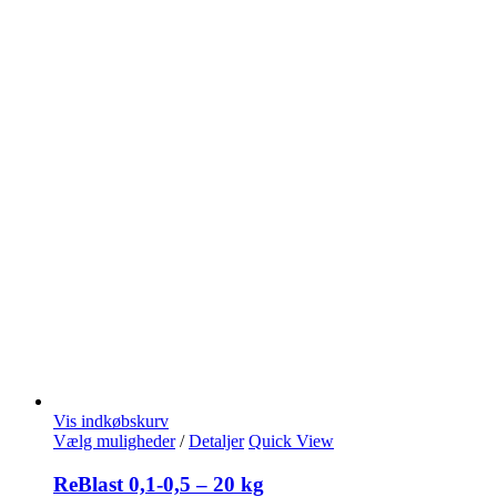
Vis indkøbskurv
Vælg muligheder
/
Detaljer
Quick View
ReBlast 0,1-0,5 – 20 kg