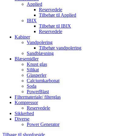
Applied
Reservedele
Tilbehør til Applied
IBIX
Tilbehør til IBIX
Reservedele
Kabiner
Vandpolering
Tilbehør vandpolering
Sandblæsning
Blæsemidler
Knust glas
Silikat
Glasperler
Calciumkarbonat
Soda
PowerBlast
Filtermateriale/ filterglas
Kompressor
Reservedele
Sikkerhed
Diverse
Power Generator
Tilbage til shopforside