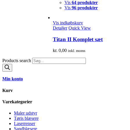
Vis
64 produkter
Vis
96 produkter
Vis indkøbskurv
Detaljer
Quick View
Titan II Komplet sæt
kr.
0,00
inkl. moms
Products search
Min konto
Kurv
Varekategorier
Maler udstyr
Tøris blæsere
Laserrenser
Sandblæsere