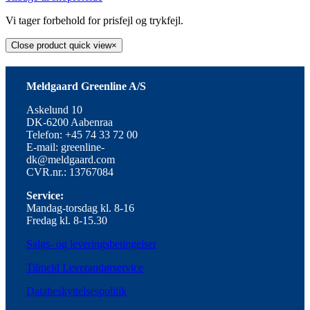
Vi tager forbehold for prisfejl og trykfejl.
Close product quick view
×
Meldgaard Greenline A/S
Askelund 10
DK-6200 Aabenraa
Telefon: +45 74 33 72 00
E-mail: greenline-
dk@meldgaard.com
CVR.nr.: 13767084
Service:
Mandag-torsdag kl. 8-16
Fredag kl. 8-15.30
Salgs- og leveringsbetingelser
Tilmeld Leverandørservice
Databeskyttelsespolitik