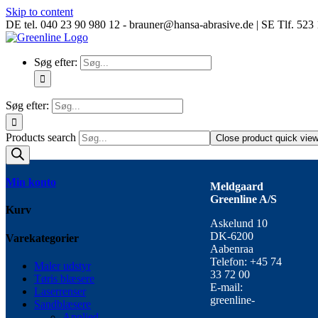
Skip to content
DE tel. 040 23 90 980 12 - brauner@hansa-abrasive.de | SE Tlf. 52
Søg efter:
Søg efter:
Products search
Close product quick vie
Min konto
Meldgaard
Greenline A/S
Kurv
Askelund 10
DK-6200
Varekategorier
Aabenraa
Telefon: +45 74
Maler udstyr
33 72 00
Tøris blæsere
E-mail:
Laserrenser
greenline-
Sandblæsere
Applied