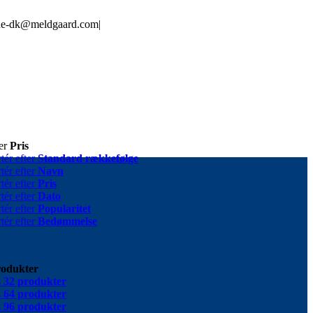
line-dk@meldgaard.com
|
ter
Pris
tér efter
Standard rækkefølge
tér efter
Navn
tér efter
Pris
tér efter
Dato
tér efter
Popularitet
tér efter
Bedømmelse
rodukter
s
32 produkter
s
64 produkter
s
96 produkter