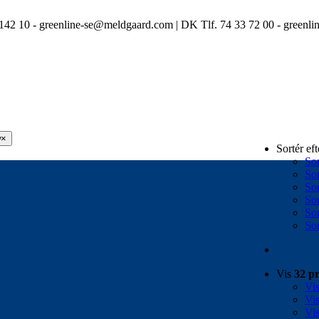
3 142 10 - greenline-se@meldgaard.com | DK Tlf. 74 33 72 00 - green
w
×
Sortér ef
Sor
Sor
Sor
Sor
Sor
Sor
Vis
32 p
Vi
Vi
Vi