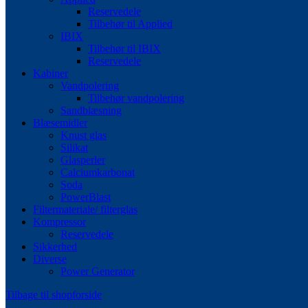
Reservedele
Tilbehør til Applied
IBIX
Tilbehør til IBIX
Reservedele
Kabiner
Vandpolering
Tilbehør vandpolering
Sandblæsning
Blæsemidler
Knust glas
Silikat
Glasperler
Calciumkarbonat
Soda
PowerBlast
Filtermateriale/ filterglas
Kompressor
Reservedele
Sikkerhed
Diverse
Power Generator
Tilbage til shopforside