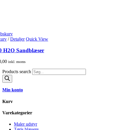
øbskurv
 kurv
/
Detaljer
Quick View
0 H2O Sandblæser
0,00
inkl. moms
Products search
Min konto
Kurv
Varekategorier
Maler udstyr
Tøris blæsere