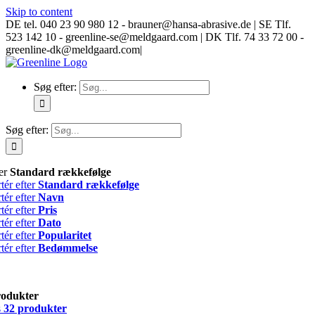
Skip to content
DE tel. 040 23 90 980 12 - brauner@hansa-abrasive.de | SE Tlf.
523 142 10 - greenline-se@meldgaard.com | DK Tlf. 74 33 72 00 -
greenline-dk@meldgaard.com
|
Søg efter:
Søg efter:
ter
Standard rækkefølge
tér efter
Standard rækkefølge
tér efter
Navn
tér efter
Pris
tér efter
Dato
tér efter
Popularitet
tér efter
Bedømmelse
rodukter
s
32 produkter