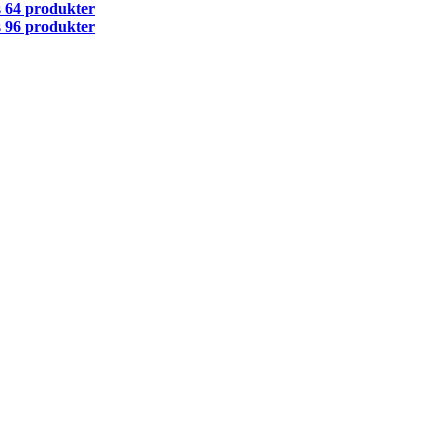
s
64 produkter
s
96 produkter