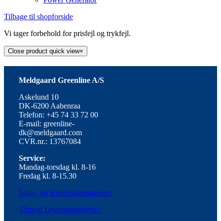
Tilbage til shopforside
Vi tager forbehold for prisfejl og trykfejl.
Close product quick view
×
Meldgaard Greenline A/S
Askelund 10
DK-6200 Aabenraa
Telefon: +45 74 33 72 00
E-mail: greenline-
dk@meldgaard.com
CVR.nr.: 13767084
Service:
Mandag-torsdag kl. 8-16
Fredag kl. 8-15.30
Salgs- og leveringsbetingelser
Tilmeld Leverandørservice