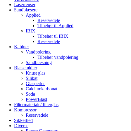
Laserrenser
Sandblæsere
Applied
Reservedele
Tilbehør til Applied
IBIX
Tilbehør til IBIX
Reservedele
Kabiner
Vandpolering
Tilbehør vandpolering
Sandblæsning
Blæsemidler
Knust glas
Silikat
Glasperler
Calciumkarbonat
Soda
PowerBlast
Filtermateriale/ filterglas
Kompressor
Reservedele
Sikkerhed
Diverse
Power Generator