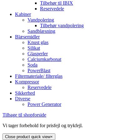
Tilbehør til IBIX
Reservedele
Kabiner
Vandpolering
Tilbehør vandpolering
Sandblæsning
Blæsemidler
Knust glas
Silikat
Glasperler
Calciumkarbonat
Soda
PowerBlast
Filtermateriale/ filterglas
Kompressor
Reservedele
Sikkerhed
Diverse
Power Generator
Tilbage til shopforside
Vi tager forbehold for prisfejl og trykfejl.
Close product quick view
×