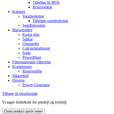
Tilbehør til IBIX
Reservedele
Kabiner
Vandpolering
Tilbehør vandpolering
Sandblæsning
Blæsemidler
Knust glas
Silikat
Glasperler
Calciumkarbonat
Soda
PowerBlast
Filtermateriale/ filterglas
Kompressor
Reservedele
Sikkerhed
Diverse
Power Generator
Tilbage til shopforside
Vi tager forbehold for prisfejl og trykfejl.
Close product quick view
×