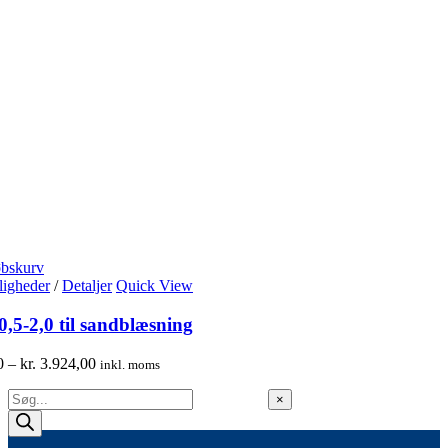
øbskurv
igheder
/
Detaljer
Quick View
 0,5-2,0 til sandblæsning
0
–
kr.
3.924,00
inkl. moms
Products
Close
×
search
product
quick
view