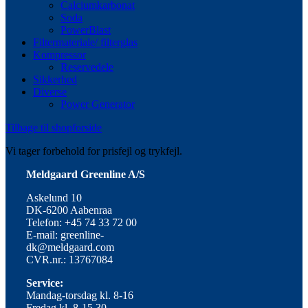
Calciumkarbonat
Soda
PowerBlast
Filtermateriale/ filterglas
Kompressor
Reservedele
Sikkerhed
Diverse
Power Generator
Tilbage til shopforside
Vi tager forbehold for prisfejl og trykfejl.
Meldgaard Greenline A/S
Askelund 10
DK-6200 Aabenraa
Telefon: +45 74 33 72 00
E-mail: greenline-
dk@meldgaard.com
CVR.nr.: 13767084
Service:
Mandag-torsdag kl. 8-16
Fredag kl. 8-15.30