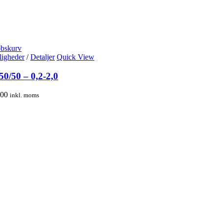
øbskurv
igheder
/
Detaljer
Quick View
 50/50 – 0,2-2,0
,00
inkl. moms