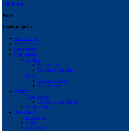
Min konto
Kurv
Varekategorier
Maler udstyr
Tøris blæsere
Laserrenser
Sandblæsere
Applied
Reservedele
Tilbehør til Applied
IBIX
Tilbehør til IBIX
Reservedele
Kabiner
Vandpolering
Tilbehør vandpolering
Sandblæsning
Blæsemidler
Knust glas
Silikat
Glasperler