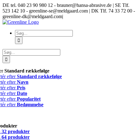
Skip
DE tel. 040 23 90 980 12 - brauner@hansa-abrasive.de | SE Tlf.
to
523 142 10 - greenline-se@meldgaard.com | DK Tlf. 74 33 72 00 -
content
greenline-dk@meldgaard.com
|
Søg
efter:
Søg
efter:
ter
Standard rækkefølge
tér efter
Standard rækkefølge
tér efter
Navn
tér efter
Pris
tér efter
Dato
tér efter
Popularitet
tér efter
Bedømmelse
rodukter
s
32 produkter
s
64 produkter