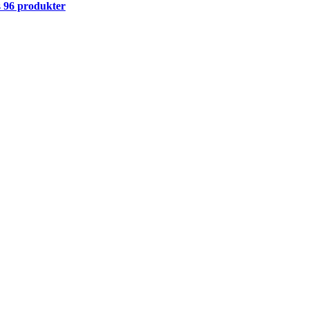
s
96 produkter