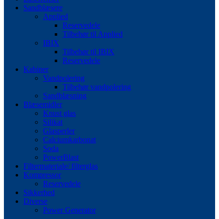
Sandblæsere
Applied
Reservedele
Tilbehør til Applied
IBIX
Tilbehør til IBIX
Reservedele
Kabiner
Vandpolering
Tilbehør vandpolering
Sandblæsning
Blæsemidler
Knust glas
Silikat
Glasperler
Calciumkarbonat
Soda
PowerBlast
Filtermateriale/ filterglas
Kompressor
Reservedele
Sikkerhed
Diverse
Power Generator