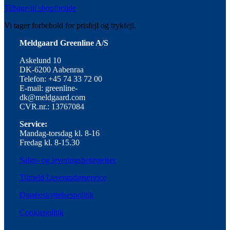
Tilbage til shopforside
Vi tager forbehold for prisfejl og trykfejl.
Meldgaard Greenline A/S
Askelund 10
DK-6200 Aabenraa
Telefon: +45 74 33 72 00
E-mail: greenline-
dk@meldgaard.com
CVR.nr.: 13767084
Service:
Mandag-torsdag kl. 8-16
Fredag kl. 8-15.30
Salgs- og leveringsbetingelser
Tilmeld Leverandørservice
Databeskyttelsespolitik
Cookiepolitik