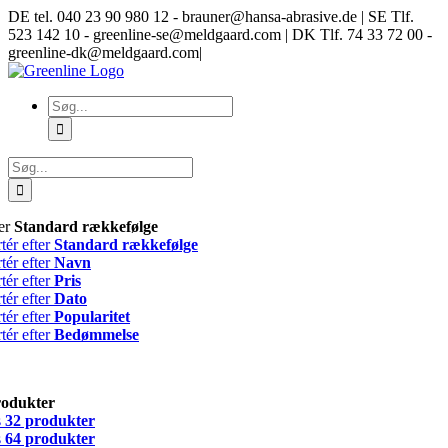
Skip
DE tel. 040 23 90 980 12 - brauner@hansa-abrasive.de | SE Tlf.
to
523 142 10 - greenline-se@meldgaard.com | DK Tlf. 74 33 72 00 -
content
greenline-dk@meldgaard.com
|
Søg
efter:
Søg
efter:
ter
Standard rækkefølge
tér efter
Standard rækkefølge
tér efter
Navn
tér efter
Pris
tér efter
Dato
tér efter
Popularitet
tér efter
Bedømmelse
rodukter
s
32 produkter
s
64 produkter