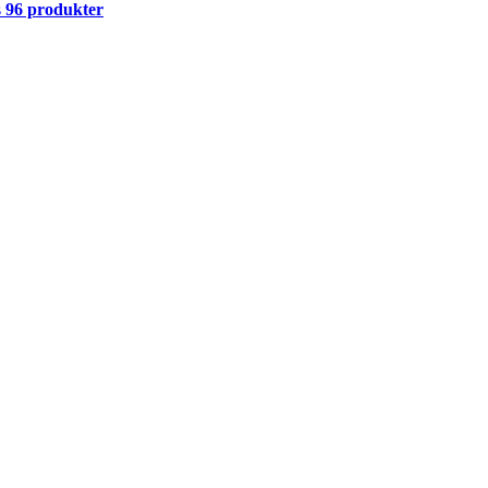
s
96 produkter