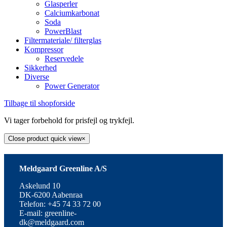
Glasperler
Calciumkarbonat
Soda
PowerBlast
Filtermateriale/ filterglas
Kompressor
Reservedele
Sikkerhed
Diverse
Power Generator
Tilbage til shopforside
Vi tager forbehold for prisfejl og trykfejl.
Close product quick view
×
Meldgaard Greenline A/S
Askelund 10
DK-6200 Aabenraa
Telefon: +45 74 33 72 00
E-mail: greenline-
dk@meldgaard.com