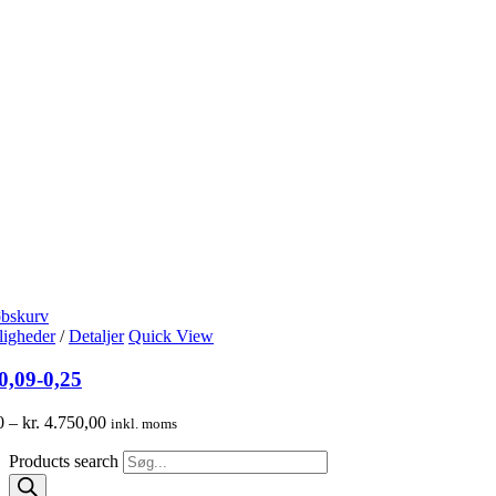
øbskurv
igheder
/
Detaljer
Quick View
 0,09-0,25
0
–
kr.
4.750,00
inkl. moms
Products search