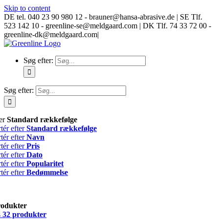
Skip to content
DE tel. 040 23 90 980 12 - brauner@hansa-abrasive.de | SE Tlf.
523 142 10 - greenline-se@meldgaard.com | DK Tlf. 74 33 72 00 -
greenline-dk@meldgaard.com
|
Søg efter:
Søg efter:
ter
Standard rækkefølge
tér efter
Standard rækkefølge
tér efter
Navn
tér efter
Pris
tér efter
Dato
tér efter
Popularitet
tér efter
Bedømmelse
rodukter
s
32 produkter