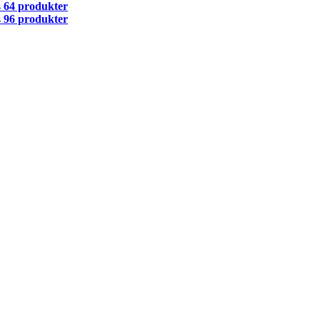
s
64 produkter
s
96 produkter