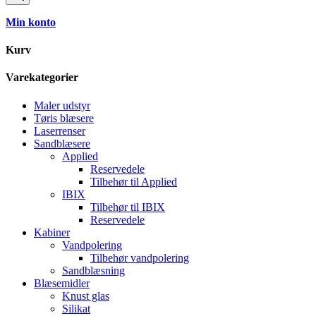
Min konto
Kurv
Varekategorier
Maler udstyr
Tøris blæsere
Laserrenser
Sandblæsere
Applied
Reservedele
Tilbehør til Applied
IBIX
Tilbehør til IBIX
Reservedele
Kabiner
Vandpolering
Tilbehør vandpolering
Sandblæsning
Blæsemidler
Knust glas
Silikat