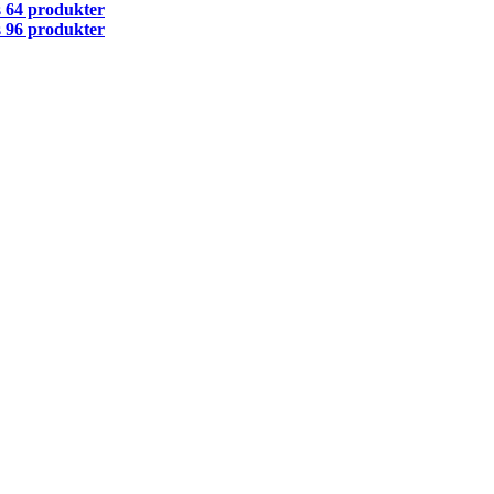
s
64 produkter
s
96 produkter