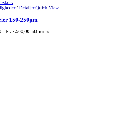
øbskurv
igheder
/
Detaljer
Quick View
rler 150-250μm
0
–
kr.
7.500,00
inkl. moms