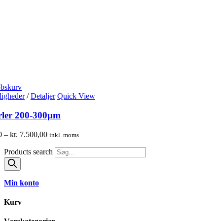
øbskurv
igheder
/
Detaljer
Quick View
rler 200-300μm
0
–
kr.
7.500,00
inkl. moms
Products search
Min konto
Kurv