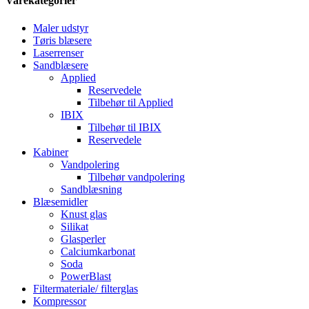
Varekategorier
Maler udstyr
Tøris blæsere
Laserrenser
Sandblæsere
Applied
Reservedele
Tilbehør til Applied
IBIX
Tilbehør til IBIX
Reservedele
Kabiner
Vandpolering
Tilbehør vandpolering
Sandblæsning
Blæsemidler
Knust glas
Silikat
Glasperler
Calciumkarbonat
Soda
PowerBlast
Filtermateriale/ filterglas
Kompressor