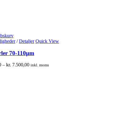
øbskurv
igheder
/
Detaljer
Quick View
rler 70-110μm
0
–
kr.
7.500,00
inkl. moms