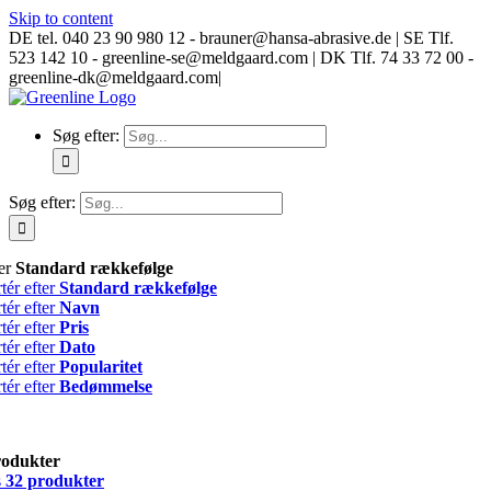
Skip to content
DE tel. 040 23 90 980 12 - brauner@hansa-abrasive.de | SE Tlf.
523 142 10 - greenline-se@meldgaard.com | DK Tlf. 74 33 72 00 -
greenline-dk@meldgaard.com
|
Søg efter:
Søg efter:
ter
Standard rækkefølge
tér efter
Standard rækkefølge
tér efter
Navn
tér efter
Pris
tér efter
Dato
tér efter
Popularitet
tér efter
Bedømmelse
rodukter
s
32 produkter