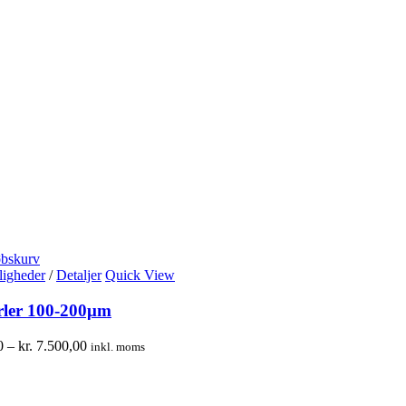
øbskurv
igheder
/
Detaljer
Quick View
rler 100-200μm
0
–
kr.
7.500,00
inkl. moms