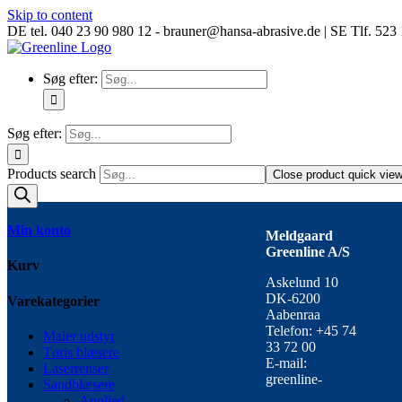
Skip to content
DE tel. 040 23 90 980 12 - brauner@hansa-abrasive.de | SE Tlf. 52
Søg efter:
Søg efter:
Products search
Close product quick vie
Min konto
Meldgaard
Greenline A/S
Kurv
Askelund 10
DK-6200
Varekategorier
Aabenraa
Telefon: +45 74
Maler udstyr
33 72 00
Tøris blæsere
E-mail:
Laserrenser
greenline-
Sandblæsere
Applied