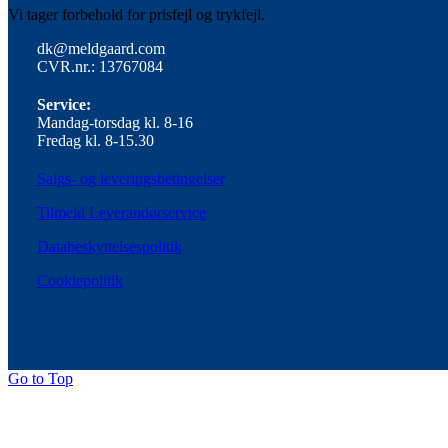
Vi tager forbehold for prisfejl og trykfejl.
dk@meldgaard.com
CVR.nr.: 13767084
Service:
Mandag-torsdag kl. 8-16
Fredag kl. 8-15.30
Salgs- og leveringsbetingelser
Tilmeld Leverandørservice
Databeskyttelsespolitik
Cookiepolitik
Go to Top