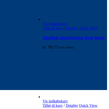
Vis indkøbskurv
Tilføj til kurv
/
Detaljer
Quick View
Applied alum/boron dyse 8mm
kr.
743,75
inkl. moms
Vis indkøbskurv
Tilføj til kurv
/
Detaljer
Quick View