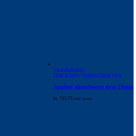
Vis indkøbskurv
Tilføj til kurv
/
Detaljer
Quick View
Applied alum/boron dyse 10mm
kr.
743,75
inkl. moms