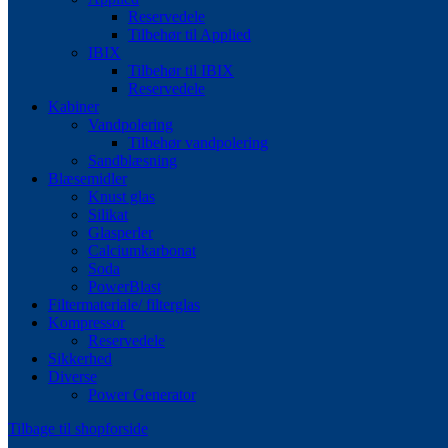
Reservedele
Tilbehør til Applied
IBIX
Tilbehør til IBIX
Reservedele
Kabiner
Vandpolering
Tilbehør vandpolering
Sandblæsning
Blæsemidler
Knust glas
Silikat
Glasperler
Calciumkarbonat
Soda
PowerBlast
Filtermateriale/ filterglas
Kompressor
Reservedele
Sikkerhed
Diverse
Power Generator
Tilbage til shopforside