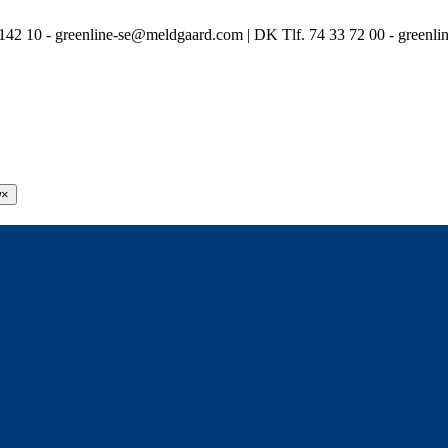
3 142 10 - greenline-se@meldgaard.com | DK Tlf. 74 33 72 00 - green
w
×