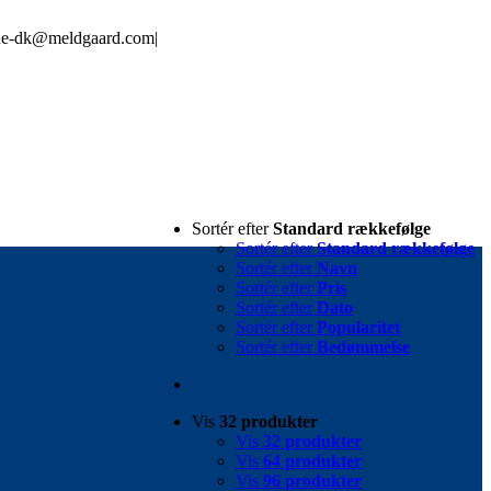
line-dk@meldgaard.com
|
Sortér efter
Standard rækkefølge
Sortér efter
Standard rækkefølge
Sortér efter
Navn
Sortér efter
Pris
Sortér efter
Dato
Sortér efter
Popularitet
Sortér efter
Bedømmelse
Vis
32 produkter
Vis
32 produkter
Vis
64 produkter
Vis
96 produkter