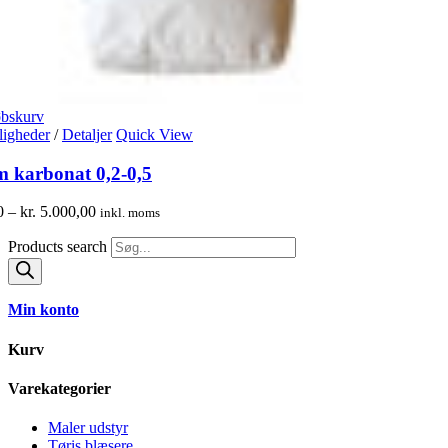
øbskurv
igheder
/
Detaljer
Quick View
m karbonat 0,2-0,5
0
–
kr.
5.000,00
inkl. moms
Products search
Min konto
Kurv
Varekategorier
Maler udstyr
Tøris blæsere