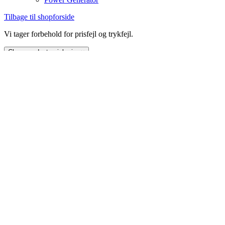
Tilbage til shopforside
Vi tager forbehold for prisfejl og trykfejl.
Close product quick view
×
Meldgaard Greenline A/S
Askelund 10
DK-6200 Aabenraa
Telefon: +45 74 33 72 00
E-mail: greenline-
dk@meldgaard.com
CVR.nr.: 13767084
Service:
Mandag-torsdag kl. 8-16
Fredag kl. 8-15.30
Salgs- og leveringsbetingelser
Tilmeld Leverandørservice