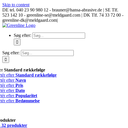
Skip to content
DE tel. 040 23 90 980 12 - brauner@hansa-abrasive.de | SE Tlf.
523 142 10 - greenline-se@meldgaard.com | DK Tlf. 74 33 72 00 -
greenline-dk@meldgaard.com
|
Søg efter:
Søg efter:
ter
Standard rækkefølge
tér efter
Standard rækkefølge
tér efter
Navn
tér efter
Pris
tér efter
Dato
tér efter
Popularitet
tér efter
Bedømmelse
rodukter
s
32 produkter