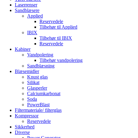
Laserrenser
Sandblæsere
Applied
Reservedele
Tilbehør til Applied
IBIX
Tilbehør til IBIX
Reservedele
Kabiner
Vandpolering
Tilbehør vandpolering
Sandblæsning
Blæsemidler
Knust glas
Silikat
Glasperler
Calciumkarbonat
Soda
PowerBlast
Filtermateriale/ filterglas
Kompressor
Reservedele
Sikkerhed
Diverse
Power Generator