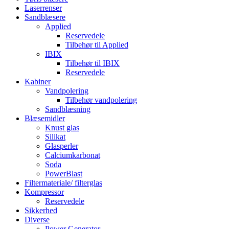
Laserrenser
Sandblæsere
Applied
Reservedele
Tilbehør til Applied
IBIX
Tilbehør til IBIX
Reservedele
Kabiner
Vandpolering
Tilbehør vandpolering
Sandblæsning
Blæsemidler
Knust glas
Silikat
Glasperler
Calciumkarbonat
Soda
PowerBlast
Filtermateriale/ filterglas
Kompressor
Reservedele
Sikkerhed
Diverse
Power Generator