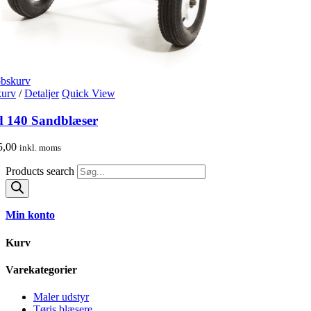
øbskurv
 kurv
/
Detaljer
Quick View
d 140 Sandblæser
5,00
inkl. moms
Products search
Min konto
Kurv
Varekategorier
Maler udstyr
Tøris blæsere