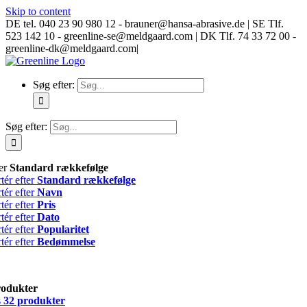
Skip to content
DE tel. 040 23 90 980 12 - brauner@hansa-abrasive.de | SE Tlf.
523 142 10 - greenline-se@meldgaard.com | DK Tlf. 74 33 72 00 -
greenline-dk@meldgaard.com
|
Søg efter:
Søg efter:
ter
Standard rækkefølge
tér efter
Standard rækkefølge
tér efter
Navn
tér efter
Pris
tér efter
Dato
tér efter
Popularitet
tér efter
Bedømmelse
rodukter
s
32 produkter