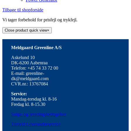
Tilbage til shopforside
Vi tager forbehold for prisfejl og trykfejl.
Close product quick view
×
Meldgaard Greenline A/S
Askelund 10
DK-6200 Aabenraa
Telefon: +45 74 33 72 00
E-mail: greenline-
dk@meldgaard.com
CVR.nr.: 13767084
Service:
Mandag-torsdag kl. 8-16
Fredag kl. 8-15.30
Salgs- og leveringsbetingelser
Tilmeld Leverandørservice