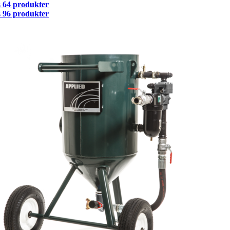
s
64 produkter
s
96 produkter