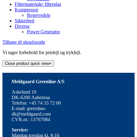
Filtermateriale/ filterglas
Kompressor
Reservedele
Sikkerhed
Diverse
Power Generator
Tilbage til shopforside
Vi tager forbehold for prisfejl og trykfejl.
Close product quick view
×
Meldgaard Greenline A/S
Askelund 10
DK-6200 Aabenraa
Telefon: +45 74 33 72 00
E-mail: greenline-
dk@meldgaard.com
CVR.nr.: 13767084
Service:
Mandag-torsdag kl. 8-16