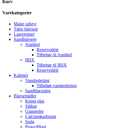
Kurv
Varekategorier
Maler udstyr
Tøris blæsere
Laserrenser
Sandblæsere
Applied
Reservedele
Tilbehør til Applied
IBIX
Tilbehør til IBIX
Reservedele
Kabiner
Vandpolering
Tilbehør vandpolering
Sandblæsning
Blæsemidler
Knust glas
Silikat
Glasperler
Calciumkarbonat
Soda
PowerBlast