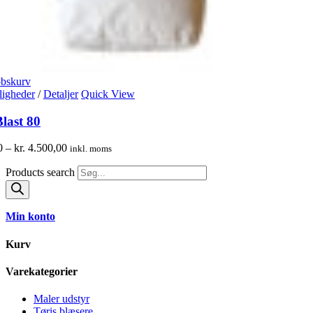
øbskurv
igheder
/
Detaljer
Quick View
last 80
0
–
kr.
4.500,00
inkl. moms
Products search
Min konto
Kurv
Varekategorier
Maler udstyr
Tøris blæsere