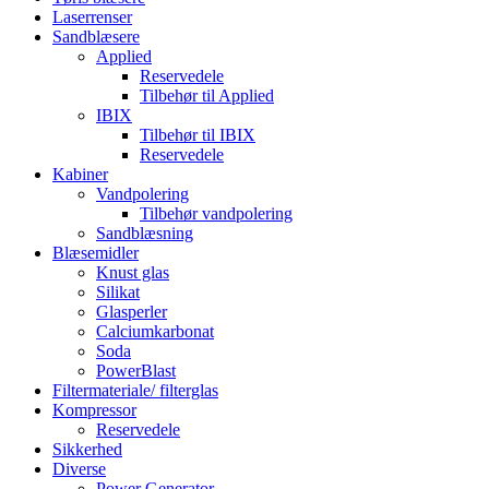
Laserrenser
Sandblæsere
Applied
Reservedele
Tilbehør til Applied
IBIX
Tilbehør til IBIX
Reservedele
Kabiner
Vandpolering
Tilbehør vandpolering
Sandblæsning
Blæsemidler
Knust glas
Silikat
Glasperler
Calciumkarbonat
Soda
PowerBlast
Filtermateriale/ filterglas
Kompressor
Reservedele
Sikkerhed
Diverse
Power Generator