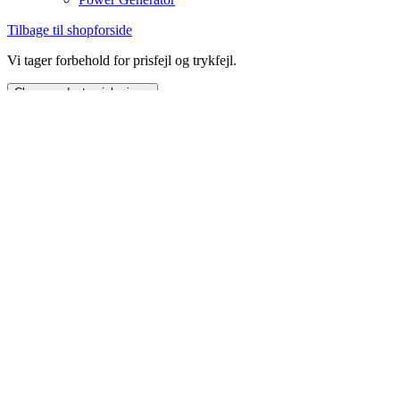
Tilbage til shopforside
Vi tager forbehold for prisfejl og trykfejl.
Close product quick view
×
Meldgaard Greenline A/S
Askelund 10
DK-6200 Aabenraa
Telefon: +45 74 33 72 00
E-mail: greenline-
dk@meldgaard.com
CVR.nr.: 13767084
Service:
Mandag-torsdag kl. 8-16
Fredag kl. 8-15.30
Salgs- og leveringsbetingelser
Tilmeld Leverandørservice