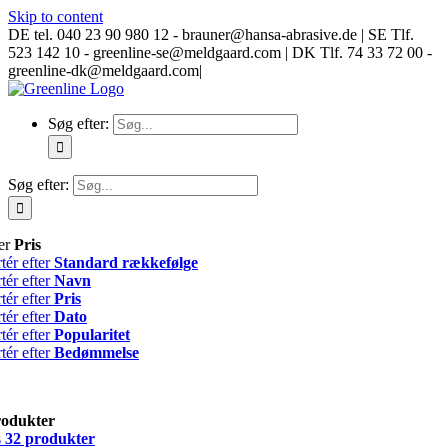
Skip to content
DE tel. 040 23 90 980 12 - brauner@hansa-abrasive.de | SE Tlf.
523 142 10 - greenline-se@meldgaard.com | DK Tlf. 74 33 72 00 -
greenline-dk@meldgaard.com
|
Søg efter:
Søg efter:
ter
Pris
tér efter
Standard rækkefølge
tér efter
Navn
tér efter
Pris
tér efter
Dato
tér efter
Popularitet
tér efter
Bedømmelse
rodukter
s
32 produkter